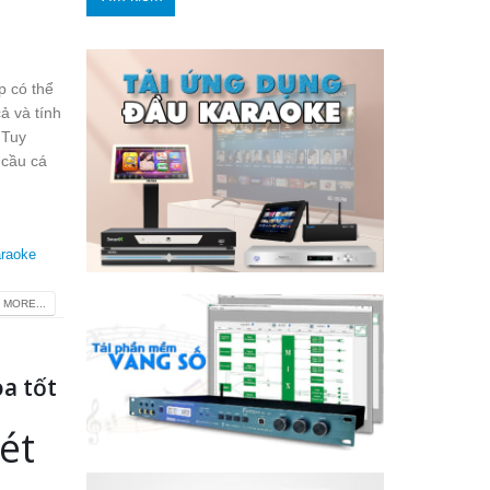
 có thể
ả và tính
 Tuy
 cầu cá
araoke
 MORE...
a tốt
ét