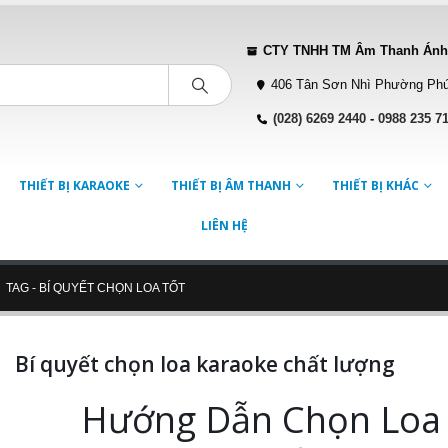
CTY TNHH TM Âm Thanh Ánh
406 Tân Sơn Nhì Phường Phú
(028) 6269 2440
-
0988 235 7
THIẾT BỊ KARAOKE
THIẾT BỊ ÂM THANH
THIẾT BỊ KHÁC
LIÊN HỆ
TAG -
BÍ QUYẾT CHỌN LOA TỐT
Bí quyết chọn loa karaoke chất lượng
Hướng Dẫn Chọn Loa