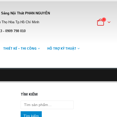
 Sáng Nội Thất PHAN NGUYỄN
0
 Thọ Hòa Tp.Hồ Chí Minh
13
-
0909 798 010
THIẾT KẾ – THI CÔNG
HỖ TRỢ KỸ THUẬT
TÌM KIẾM
Tìm kiếm