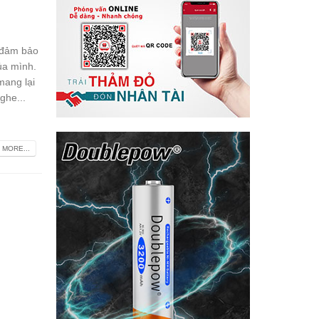
ể đảm bảo
ủa mình.
mang lại
ghe...
 MORE...