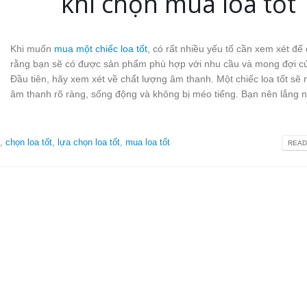
khi chọn mua loa tốt
Khi muốn
mua một chiếc loa tốt
, có rất nhiều yếu tố cần xem xét đ
rằng bạn sẽ có được sản phẩm phù hợp với nhu cầu và mong đợi c
Đầu tiên, hãy xem xét về chất lượng âm thanh. Một chiếc loa tốt sẽ 
âm thanh rõ ràng, sống động và không bị méo tiếng. Bạn nên lắng n
,
chọn loa tốt
,
lựa chọn loa tốt
,
mua loa tốt
READ