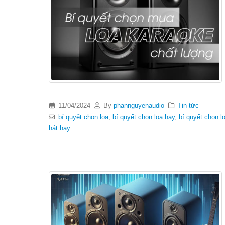
11/04/2024
By
phannguyenaudio
Tin tức
bí quyết chọn loa
,
bí quyết chọn loa hay
,
bí quyết chọn lo
hát hay