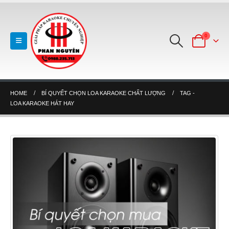
0
HOME
BÍ QUYẾT CHỌN LOA KARAOKE CHẤT LƯỢNG
TAG -
LOA KARAOKE HÁT HAY