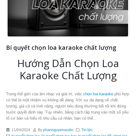
Bí quyết chọn loa karaoke chất lượng
Hướng Dẫn Chọn Loa
Karaoke Chất Lượng
Trong thế giới của âm nhạc và giải trí, việc
chọn loa karaoke
phù hợp
có thể là một nhiệm vụ không dễ dàng. Với sự đa dạng về chất
lượng, giá cả và tính năng, người tiêu dùng thường bối rối khi đứng
trước quyết định này. Tuy nhiên, bằng cách tập trung vào một số yếu
tố cơ bản và hiểu rõ nhu cầu cá nhân, bạn có thể...
11/04/2024
By
phannguyenaudio
Tin tức
bí quyết chọn loa
,
bí quyết chọn loa hay
,
bí quyết chọn loa tốt
,
chọn loa