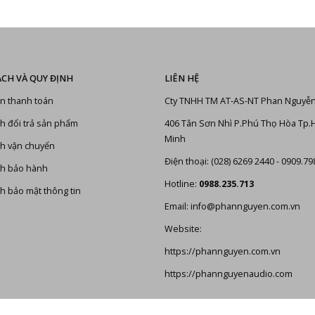
ÁCH VÀ QUY ĐỊNH
LIÊN HỆ
n thanh toán
Cty TNHH TM AT-AS-NT Phan Nguyễ
h đổi trả sản phẩm
406 Tân Sơn Nhì P.Phú Thọ Hòa Tp.
Minh
h vận chuyển
Điện thoại: (028) 6269 2440 - 0909.79
ch bảo hành
Hotline:
0988.235.713
h bảo mật thông tin
Email: info@phannguyen.com.vn
Website:
https://phannguyen.com.vn
https://phannguyenaudio.com