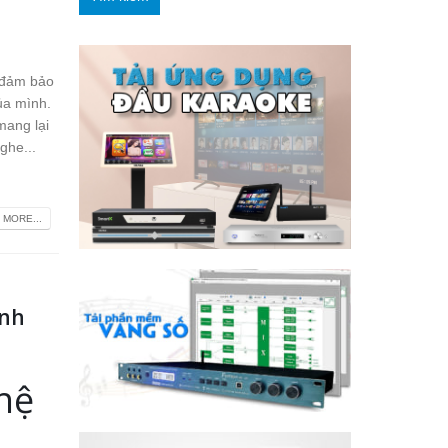
ể đảm bảo
ủa mình.
mang lại
ghe...
 MORE...
anh
 hệ