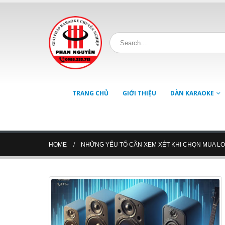
TRANG CHỦ
GIỚI THIỆU
DÀN KARAOKE
HOME
NHỮNG YẾU TỐ CẦN XEM XÉT KHI CHỌN MUA LO