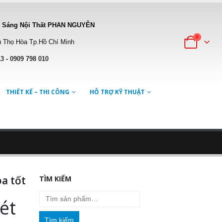
 Sáng Nội Thất PHAN NGUYỄN
0
 Thọ Hòa Tp.Hồ Chí Minh
13
-
0909 798 010
THIẾT KẾ – THI CÔNG
HỖ TRỢ KỸ THUẬT
a tốt
TÌM KIẾM
ét
Tìm kiếm