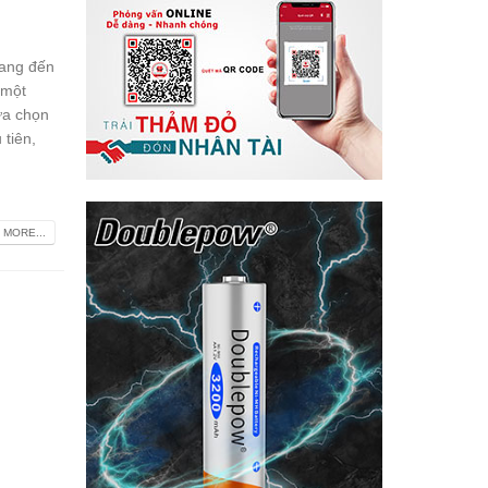
mang đến
 một
ựa chọn
 tiên,
 MORE...