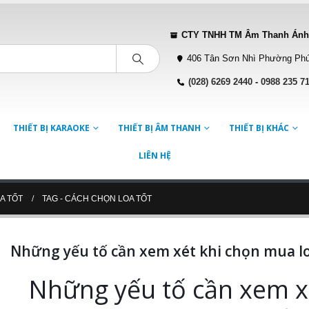
CTY TNHH TM Âm Thanh Ánh
406 Tân Sơn Nhì Phường Phú
(028) 6269 2440
-
0988 235 7
THIẾT BỊ KARAOKE
THIẾT BỊ ÂM THANH
THIẾT BỊ KHÁC
LIÊN HỆ
A TỐT
TAG -
CÁCH CHỌN LOA TỐT
Những yếu tố cần xem xét khi chọn mua lo
Những yếu tố cần xem x