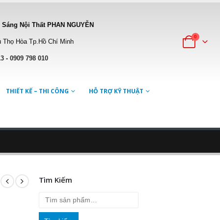
 Sáng Nội Thất PHAN NGUYỄN
0
 Thọ Hòa Tp.Hồ Chí Minh
13
-
0909 798 010
THIẾT KẾ – THI CÔNG
HỖ TRỢ KỸ THUẬT
Tìm Kiếm