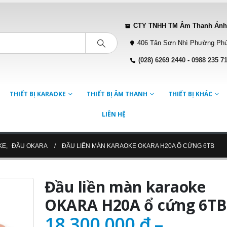
CTY TNHH TM Âm Thanh Ánh
406 Tân Sơn Nhì Phường Phú
(028) 6269 2440
-
0988 235 7
THIẾT BỊ KARAOKE
THIẾT BỊ ÂM THANH
THIẾT BỊ KHÁC
LIÊN HỆ
KE
,
ĐẦU OKARA
ĐẦU LIỀN MÀN KARAOKE OKARA H20A Ổ CỨNG 6TB
Đầu liền màn karaoke
OKARA H20A ổ cứng 6TB
18.300.000
₫
–