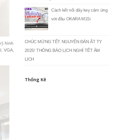
Cách kết nối dây key cảm ứng
với đầu OKARA M15i
CHÚC MỪNG TẾT NGUYÊN ĐÁN ẤT TỴ
r) hình
l, VGA,
2025! THÔNG BÁO LỊCH NGHỈ TẾT ÂM
LỊCH
Thống Kê