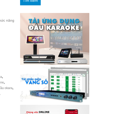
Tìm kiếm
hức năng
ra
,
ine
,
ầu okara
,
,