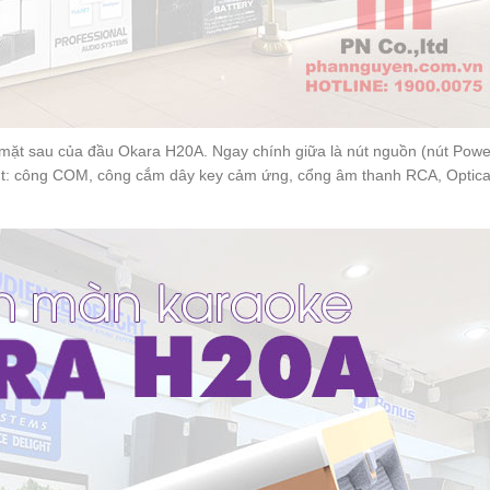
 mặt sau của đầu Okara H20A. Ngay chính giữa là nút nguồn (nút Powe
nút: công COM, công cắm dây key cảm ứng, cổng âm thanh RCA, Optica