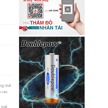
ùng chất
i cao
a mắt