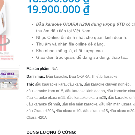
19.900.000
₫
Đầu karaoke OKARA H20A dung lượng 6TB
có c
thu âm đầu tiên tại Việt Nam
Nhạc Online ổn định nhất
cho quán kinh doanh.
Thu âm và nhận file online dễ dàng.
Kho nhạc khổng lồ, chất lượng cao.
Giao diện trực quan, dễ dàng sử dụng, thao tác.
Mã sản phẩm:
N/A
Danh mục:
Đầu karaoke
,
Đầu OKARA
,
Thiết bị karaoke
Thẻ:
đầu kaaraoke kara
,
đầu kara
,
đầu karaoke chuyên nghiệp
,
đầu karaoke kara m15
,
đầu karaoke kinh doanh
,
đầu karaoke oka
đầu karaoke okara m15
,
đầu karaoke okara m20
,
đầu karaoke onl
đầu karaoke tốt nhất
,
đầu liền màn karaoke
,
đầu liền màn Okara
,
đ
đầu Okara H20A
,
đầu okara m10i
,
đầu okara m15
,
đầu okara m20
Okara H20A
DUNG LƯỢNG Ổ CỨNG