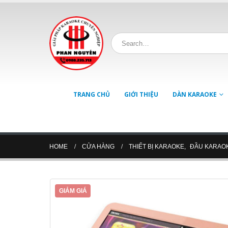
TRANG CHỦ
GIỚI THIỆU
DÀN KARAOKE
HOME
CỬA HÀNG
THIẾT BỊ KARAOKE
,
ĐẦU KARAO
GIẢM GIÁ