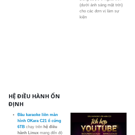
(dưới ánh sáng mặt trời)
cho các đơn vị làm sự
kiện
HỆ ĐIỀU HÀNH ỔN
ĐỊNH
Đầu karaoke liền màn
hình OKara C21 ổ cứng
6TB
chạy trên
hệ điều
hành Linux
mang đến độ