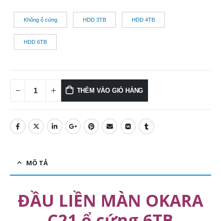
Không ổ cứng
HDD 3TB
HDD 4TB
HDD 6TB
THÊM VÀO GIỎ HÀNG
MÔ TẢ
ĐẦU LIỀN MÀN OKARA
C21 ổ cứng 6TB