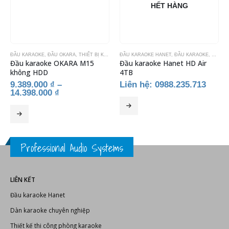
SẢN PHẨM TƯƠNG TỰ
-2%
HẾT HÀNG
IẾT BỊ KARAOKE
ĐẦU KARAOKE
,
ĐẦU OKARA
,
THIẾT BỊ KARAOKE
ĐẦU KARAOKE HANET
,
ĐẦU KARAOKE
,
THIẾT 
Đầu karaoke OKARA M15
Đầu karaoke Hanet HD Air
không HDD
4TB
9.389.000
₫
–
Liên hệ: 0988.235.713
14.398.000
₫
Sản phẩm này có nhiều biến thể. Các tùy chọn có thể được chọn trên trang sản phẩm
Professional Audio Systems