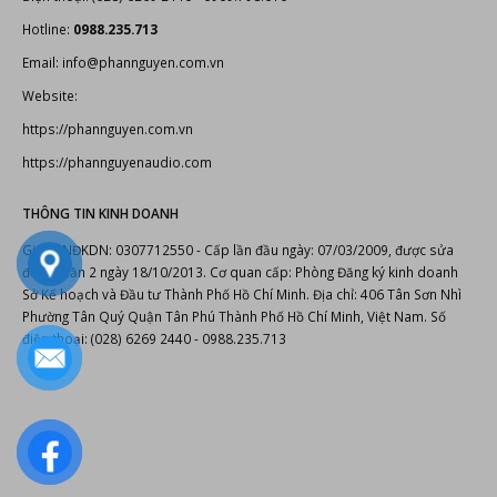
LIÊN HỆ
Cty TNHH TM AT-AS-NT Phan Nguyễn
406 Tân Sơn Nhì P.Phú Thọ Hòa Tp.Hồ Chí Minh
Điện thoại: (028) 6269 2440 - 0909.798.010
Hotline:
0988.235.713
Email: info@phannguyen.com.vn
Website:
https://phannguyen.com.vn
https://phannguyenaudio.com
THÔNG TIN KINH DOANH
Giấy CNĐKDN: 0307712550 - Cấp lần đầu ngày: 07/03/2009, được sửa
đổi lần lần 2 ngày 18/10/2013. Cơ quan cấp: Phòng Đăng ký kinh doanh
Sở Kế hoạch và Đầu tư Thành Phố Hồ Chí Minh. Địa chỉ: 406 Tân Sơn Nhì
Phường Tân Quý Quận Tân Phú Thành Phố Hồ Chí Minh, Việt Nam. Số
điện thoại: (028) 6269 2440 - 0988.235.713