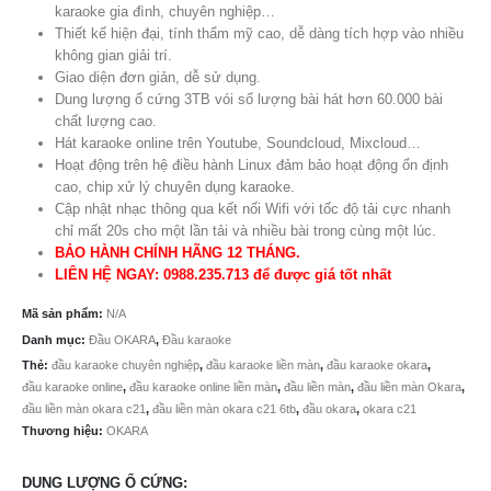
karaoke gia đình, chuyên nghiệp…
Thiết kế hiện đại, tính thẩm mỹ cao, dễ dàng tích hợp vào nhiều
không gian giải trí.
Giao diện đơn giản, dễ sử dụng.
Dung lượng ổ cứng 3TB vói số lượng bài hát hơn 60.000 bài
chất lượng cao.
Hát karaoke online trên Youtube, Soundcloud, Mixcloud…
Hoạt động trên hệ điều hành Linux đảm bảo hoạt động ổn định
cao, chip xử lý chuyên dụng karaoke.
Cập nhật nhạc thông qua kết nối Wifi với tốc độ tải cực nhanh
chỉ mất 20s cho một lần tải và nhiều bài trong cùng một lúc.
BẢO HÀNH CHÍNH HÃNG 12 THÁNG.
LIÊN HỆ NGAY: 0988.235.713 để được giá tốt nhất
Mã sản phẩm:
N/A
Danh mục:
Đầu OKARA
,
Đầu karaoke
Thẻ:
đầu karaoke chuyên nghiệp
,
đầu karaoke liền màn
,
đầu karaoke okara
,
đầu karaoke online
,
đầu karaoke online liền màn
,
đầu liền màn
,
đầu liền màn Okara
,
đầu liền màn okara c21
,
đầu liền màn okara c21 6tb
,
đầu okara
,
okara c21
Thương hiệu:
OKARA
DUNG LƯỢNG Ổ CỨNG