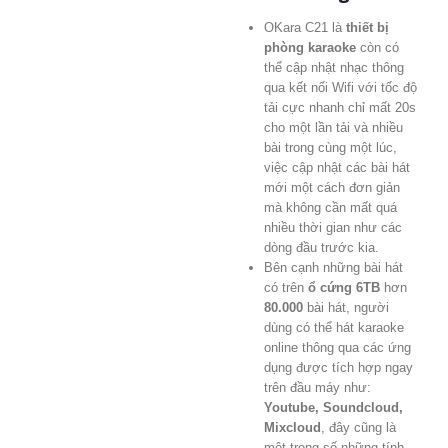
OKara C21 là
thiết bị
phòng karaoke
còn có
thể cập nhật nhạc thông
qua kết nối Wifi với tốc độ
tải cực nhanh chỉ mất 20s
cho một lần tải và nhiều
bài trong cùng một lúc,
việc cập nhật các bài hát
mới một cách đơn giản
mà không cần mất quá
nhiều thời gian như các
dòng đầu trước kia.
Bên cạnh những bài hát
có trên
ổ cứng 6TB
hơn
80.000
bài hát, người
dùng có thể hát karaoke
online thông qua các ứng
dụng được tích hợp ngay
trên đầu máy như:
Youtube, Soundcloud,
Mixcloud
, đây cũng là
một trong số những tính