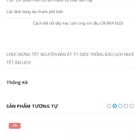
Tin Tức Mới
THÔNG BÁO LỊCH NGHỈ LỄ GIỖ TỔ HÙNG VƯƠNG 2025
TOP 15+ phần mềm do âm thanh tốt nhất hiện nay
Các định dạng âm thanh phổ biến
Cách kết nối dây key cảm ứng với đầu OKARA M15i
CHÚC MỪNG TẾT NGUYÊN ĐÁN ẤT TỴ 2025! THÔNG BÁO LỊCH NGHỈ
TẾT ÂM LỊCH
Thống Kê