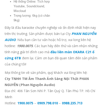
Hệ thống Online: Tích hợp
Youtube, Soundclound,
Mixcloud
Trọng lượng: 6kg (có chân
9kg)
Đây là đầu karaoke chuyên nghiệp và ổn định nhất hiện nay
trên thị trường. Sản phẩm được bán tại Cty
PHAN NGUYỄN
AUDIO
. Nếu bạn cần tư vấn hoặc hỗ trợ, vui long liên hệ
hotline:
1900.0075
. Các bạn hãy đến thử và cảm nhận những
tính năng giải trí đỉnh cao mà
đầu liền màn OKARA C21 ổ
cứng 6TB
đem lại. Cảm ơn bạn đã quan tâm đến sản phẩm
của chúng tôi!
Mọi thông tin về sản phẩm, quý khách vui lòng liên hệ:
Cty TNHH TM Âm Thanh Ánh Sáng Nội Thất PHAN
NGUYỄN (Phan Nguyễn Audio)
Địa chỉ: 406 Tân Sơn Nhì P. Tân Quý Q. Tân Phú TP. Hồ Chí
Minh
Hotline:
1900.0075
–
0909.798.010
–
0988.235.713