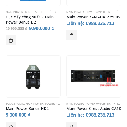
MAIN POWER
,
BONUS AUDIO
,
THIẾT BỊ KARAOKE
MAIN POWER
,
POWER AMPLIFIER
,
THIẾT BỊ ÂM THANH
Cục đẩy công suất – Main
Main Power YAMAHA P2500S
Power Bonus D2
Liên hệ: 0988.235.713
Giá
Giá
9.900.000
₫
10.900.000
₫
gốc
hiện
là:
tại
10.900.000 ₫.
là:
9.900.000 ₫.
BONUS AUDIO
,
MAIN POWER
,
POWER AMPLIFIER
MAIN POWER
,
THIẾT BỊ ÂM THANH
,
POWER AMPLIFIER
,
THIẾT BỊ KARAOKE
,
THIẾT BỊ ÂM THANH
Main Power Bonus HD2
Main Power Crest Audio CA18
9.900.000
₫
Liên hệ: 0988.235.713