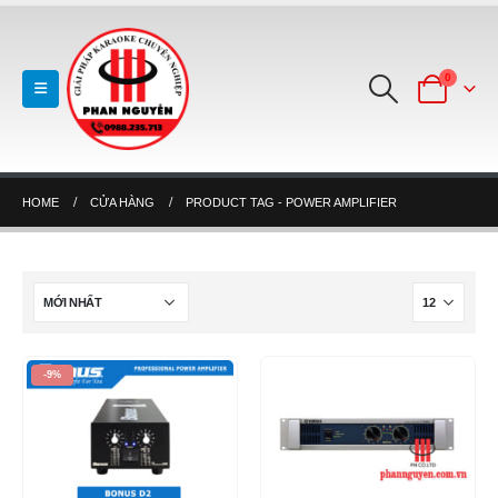
0
HOME
CỬA HÀNG
PRODUCT TAG -
POWER AMPLIFIER
-9%