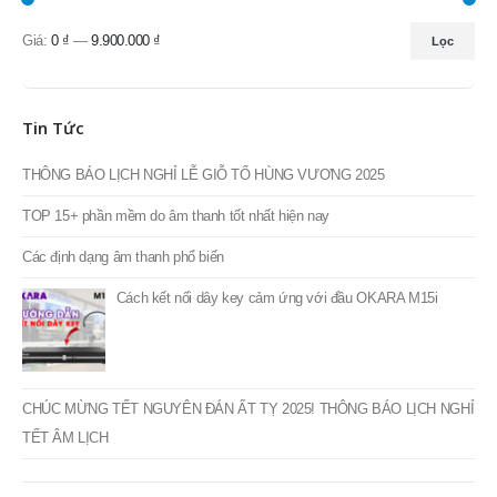
Giá:
0 ₫
—
9.900.000 ₫
Lọc
Giá
Giá
thấp
cao
nhất
nhất
Tin Tức
THÔNG BÁO LỊCH NGHỈ LỄ GIỖ TỔ HÙNG VƯƠNG 2025
TOP 15+ phần mềm do âm thanh tốt nhất hiện nay
Các định dạng âm thanh phổ biến
Cách kết nối dây key cảm ứng với đầu OKARA M15i
CHÚC MỪNG TẾT NGUYÊN ĐÁN ẤT TỴ 2025! THÔNG BÁO LỊCH NGHỈ
TẾT ÂM LỊCH