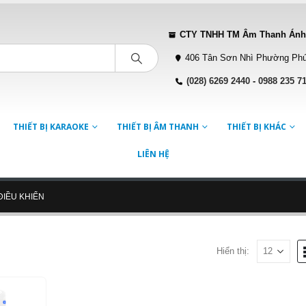
CTY TNHH TM Âm Thanh Ánh
406 Tân Sơn Nhì Phường Phú
(028) 6269 2440
-
0988 235 7
THIẾT BỊ KARAOKE
THIẾT BỊ ÂM THANH
THIẾT BỊ KHÁC
LIÊN HỆ
ĐIỀU KHIỂN
Hiển thị: