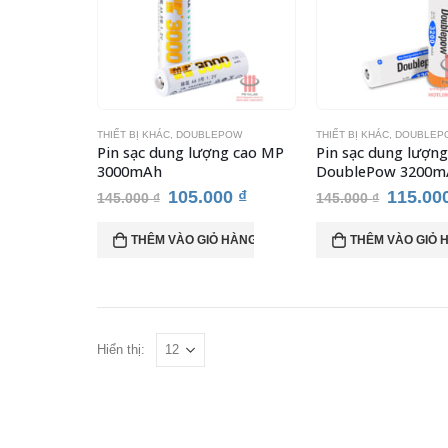
THIẾT BỊ KHÁC
,
DOUBLEPOW
THIẾT BỊ KHÁC
,
DOUBLEP
Pin sạc dung lượng cao MP
Pin sạc dung lượng
3000mAh
DoublePow 3200m
Giá
Giá
Giá
105.000
₫
115.00
145.000
₫
145.000
₫
gốc
hiện
gốc
là:
tại
là:
THÊM VÀO GIỎ HÀNG
THÊM VÀO GIỎ 
145.000 ₫.
là:
145.000
105.000 ₫.
Hiển thị: