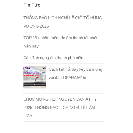
nhất
nhất
Tin Tức
THÔNG BÁO LỊCH NGHỈ LỄ GIỖ TỔ HÙNG
VƯƠNG 2025
TOP 15+ phần mềm do âm thanh tốt nhất
hiện nay
Các định dạng âm thanh phổ biến
Cách kết nối dây key cảm ứng
với đầu OKARA M15i
CHÚC MỪNG TẾT NGUYÊN ĐÁN ẤT TỴ
2025! THÔNG BÁO LỊCH NGHỈ TẾT ÂM
LỊCH