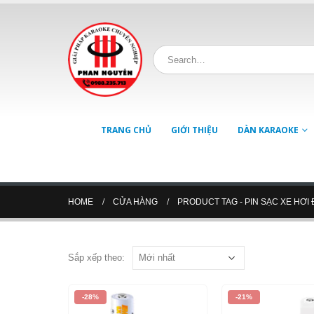
TRANG CHỦ
GIỚI THIỆU
DÀN KARAOKE
HOME
CỬA HÀNG
PRODUCT TAG -
PIN SẠC XE HƠI 
Sắp xếp theo:
-28%
-21%