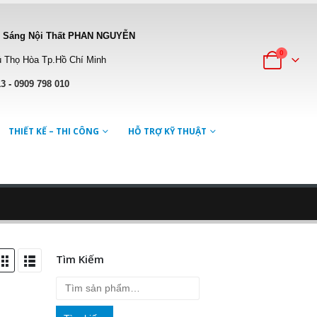
 Sáng Nội Thất PHAN NGUYỄN
0
 Thọ Hòa Tp.Hồ Chí Minh
13
-
0909 798 010
THIẾT KẾ – THI CÔNG
HỖ TRỢ KỸ THUẬT
Tìm Kiếm