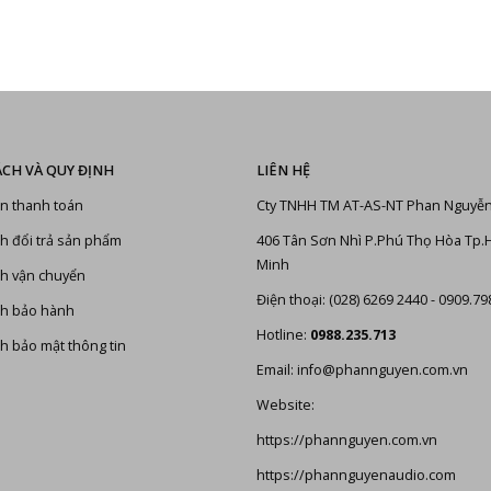
ÁCH VÀ QUY ĐỊNH
LIÊN HỆ
n thanh toán
Cty TNHH TM AT-AS-NT Phan Nguyễ
h đổi trả sản phẩm
406 Tân Sơn Nhì P.Phú Thọ Hòa Tp.
Minh
h vận chuyển
Điện thoại: (028) 6269 2440 - 0909.79
ch bảo hành
Hotline:
0988.235.713
h bảo mật thông tin
Email: info@phannguyen.com.vn
Website:
https://phannguyen.com.vn
https://phannguyenaudio.com