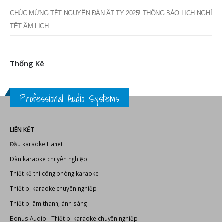
CHÚC MỪNG TẾT NGUYÊN ĐÁN ẤT TỴ 2025! THÔNG BÁO LỊCH NGHỈ
TẾT ÂM LỊCH
Thống Kê
Professional Audio Systems
LIÊN KẾT
Đầu karaoke Hanet
Dàn karaoke chuyên nghiệp
Thiết kế thi công phòng karaoke
Thiết bị karaoke chuyên nghiệp
Thiết bị âm thanh, ánh sáng
Bonus Audio
-
Thiết bị karaoke chuyên nghiệp