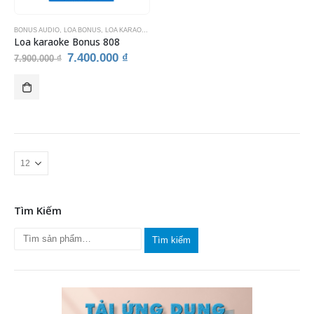
BONUS AUDIO
,
LOA BONUS
,
LOA KARAOKE
,
THIẾT BỊ KARAOKE
Loa karaoke Bonus 808
Giá
Giá
7.400.000
₫
7.900.000
₫
gốc
hiện
là:
tại
7.900.000 ₫.
là:
7.400.000 ₫.
Tìm Kiếm
Tìm kiếm