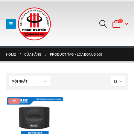
0
HOME
CỬA HÀNG
PRODUCT TAG -
LOA BONUS 808
-6%