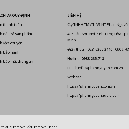
ÁCH VÀ QUY ĐỊNH
LIÊN HỆ
n thanh toán
Cty TNHH TM AT-AS-NT Phan Nguyễ
h đổi trả sản phẩm
406 Tân Sơn Nhì P.Phú Thọ Hòa Tp.
Minh
h vận chuyển
Điện thoại: (028) 6269 2440 - 0909.79
ch bảo hành
Hotline:
0988.235.713
h bảo mật thông tin
Email: info@phannguyen.com.vn
Website:
https://phannguyen.com.vn
https://phannguyenaudio.com
,
thiết bị karaoke
,
đầu karaoke Hanet
.