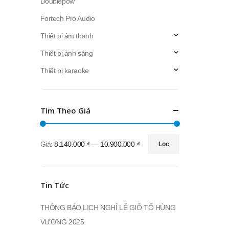
Doublepow
Fortech Pro Audio
Thiết bị âm thanh
Thiết bị ánh sáng
Thiết bị karaoke
Tìm Theo Giá
Giá:
8.140.000 ₫
—
10.900.000 ₫
Lọc
Giá
Giá
thấp
cao
nhất
nhất
Tin Tức
THÔNG BÁO LỊCH NGHỈ LỄ GIỖ TỔ HÙNG
VƯƠNG 2025