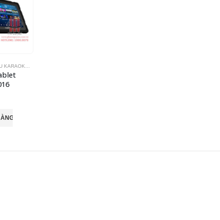
U KARAOKE
,
THIẾT BỊ KARAOKE
ablet
016
HÀNG