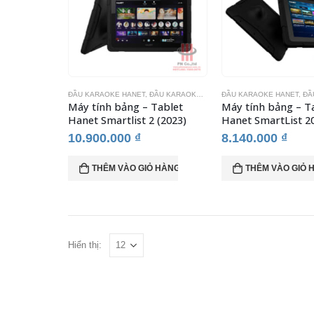
ĐẦU KARAOKE HANET
,
ĐẦU KARAOKE
,
THIẾT BỊ KARAOKE
ĐẦU KARAOKE HANET
,
ĐẦ
Máy tính bảng – Tablet
Máy tính bảng – T
Hanet Smartlist 2 (2023)
Hanet SmartList 2
10.900.000
₫
8.140.000
₫
THÊM VÀO GIỎ HÀNG
THÊM VÀO GIỎ 
Hiển thị: