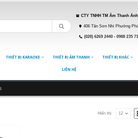
CTY TNHH TM Âm Thanh Ánh
406 Tân Sơn Nhì Phường Phú
(028) 6269 2440
-
0988 235 7
THIẾT BỊ KARAOKE
THIẾT BỊ ÂM THANH
THIẾT BỊ KHÁC
LIÊN HỆ
S
Hiển thị: