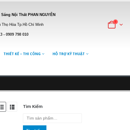
 Sáng Nội Thất PHAN NGUYỄN
0
 Thọ Hòa Tp.Hồ Chí Minh
13
-
0909 798 010
THIẾT KẾ – THI CÔNG
HỖ TRỢ KỸ THUẬT
Tìm Kiếm