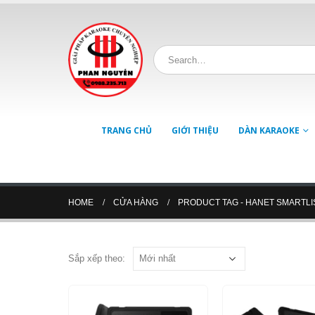
TRANG CHỦ
GIỚI THIỆU
DÀN KARAOKE
HOME
CỬA HÀNG
PRODUCT TAG -
HANET SMARTLI
Sắp xếp theo: