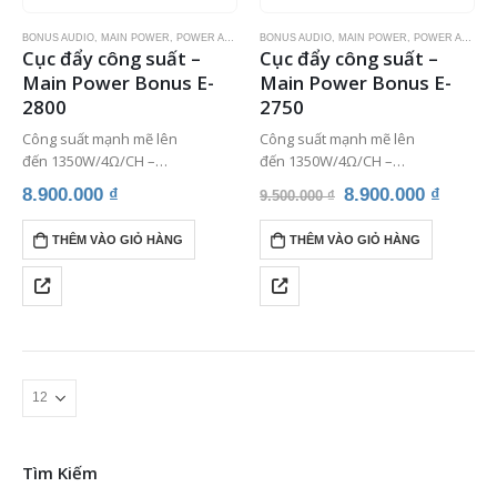
BONUS AUDIO
,
MAIN POWER
,
POWER AMPLIFIER
BONUS AUDIO
,
THIẾT BỊ ÂM THANH
,
MAIN POWER
,
THIẾT BỊ KARAOKE
,
POWER AMPLIFIER
Cục đẩy công suất –
Cục đẩy công suất –
Main Power Bonus E-
Main Power Bonus E-
2800
2750
Công suất mạnh mẽ lên
Công suất mạnh mẽ lên
đến 1350W/4Ω/CH –
đến 1350W/4Ω/CH –
750W/8Ω/CH
750W/8Ω/CH
Giá
Giá
8.900.000
₫
8.900.000
₫
9.500.000
₫
Kích thước 12U gọn nhẹ, tiện
Kích thước 1U gọn nhẹ, tiện
gốc
hiện
dụng.
dụng.
là:
tại
THÊM VÀO GIỎ HÀNG
THÊM VÀO GIỎ HÀNG
9.500.000 ₫.
là:
Chất âm thanh tế, đẳng cấp.
Chất âm thanh tế, đẳng cấp.
8.900.
Nguồn Autovolt
Nguồn Autovolt
Tìm Kiếm