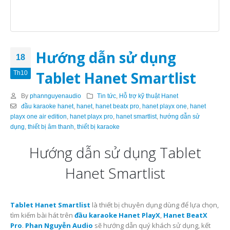
Hướng dẫn sử dụng
18
Tablet Hanet Smartlist
Th10
By
phannguyenaudio
Tin tức
,
Hỗ trợ kỹ thuật Hanet
đầu karaoke hanet
,
hanet
,
hanet beatx pro
,
hanet playx one
,
hanet
playx one air edition
,
hanet playx pro
,
hanet smartlist
,
hướng dẫn sử
dụng
,
thiết bị âm thanh
,
thiết bị karaoke
Hướng dẫn sử dụng Tablet
Hanet Smartlist
Tablet Hanet Smartlist
là thiết bị chuyên dụng dùng để lựa chọn,
tìm kiếm bài hát trên
đầu karaoke Hanet PlayX
,
Hanet BeatX
Pro
.
Phan Nguyễn Audio
sẽ hướng dẫn quý khách sử dụng, kết