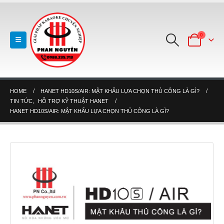
0
HOME
HANET HD10S/AIR: MẬT KHẨU LỰA CHỌN THỦ CÔNG LÀ GÌ?
TIN TỨC
,
HỖ TRỢ KỸ THUẬT HANET
HANET HD10S/AIR: MẬT KHẨU LỰA CHỌN THỦ CÔNG LÀ GÌ?