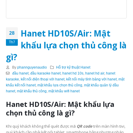
Hanet HD10S/Air: Mật
28
khẩu lựa chọn thủ công là
Th7
gì?
By
phannguyenaudio
Hỗ trợ kỹ thuật Hanet
đầu hanet
,
đầu karaoke hanet
,
hanet hd 10s
,
hanet hd air
,
hanet
karaoke
,
kết nối điện thoại với hanet
,
kết nối máy tính bảng với hanet
,
mật
khẩu kết nối hanet
,
mật khẩu lựa chọn thủ công
,
mật khẩu quản lý đầu
hanet
,
mật khẩu thủ công
,
mật khẩu wifi hanet
Hanet HD10S/Air: Mật khẩu lựa
chọn thủ công là gì?
Khi quý khách không thể quét được mã
QR code
trên màn hình tivi,
quý khách cần phải kết nối tablet, smartphone bằng phương pháp