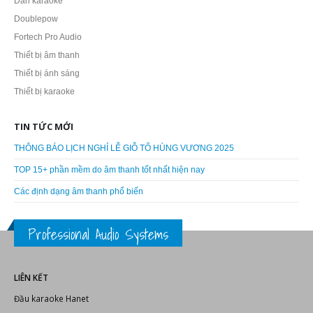
Dàn karaoke
Doublepow
Fortech Pro Audio
Thiết bị âm thanh
Thiết bị ánh sáng
Thiết bị karaoke
TIN TỨC MỚI
THÔNG BÁO LỊCH NGHỈ LỄ GIỖ TỔ HÙNG VƯƠNG 2025
TOP 15+ phần mềm do âm thanh tốt nhất hiện nay
Các định dạng âm thanh phổ biến
Professional Audio Systems
LIÊN KẾT
Đầu karaoke Hanet