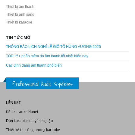
Thiết bị âm thanh
Thiết bị ánh sáng
Thiết bị karaoke
TIN TỨC MỚI
THÔNG BÁO LỊCH NGHỈ LỄ GIỖ TỔ HÙNG VƯƠNG 2025
TOP 15+ phần mềm do âm thanh tốt nhất hiện nay
Các định dạng âm thanh phổ biến
Professional Audio Systems
LIÊN KẾT
Đầu karaoke Hanet
Dàn karaoke chuyên nghiệp
Thiết kế thi công phòng karaoke