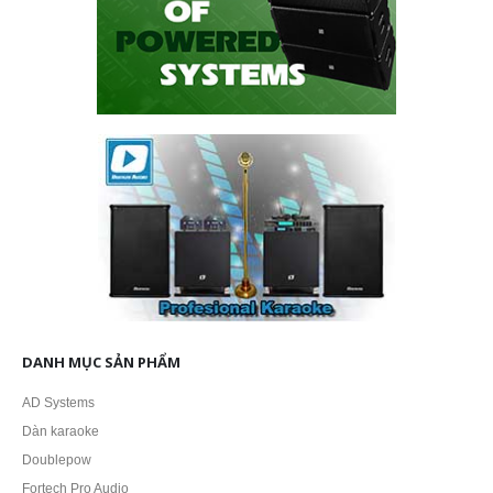
DANH MỤC SẢN PHẨM
AD Systems
Dàn karaoke
Doublepow
Fortech Pro Audio