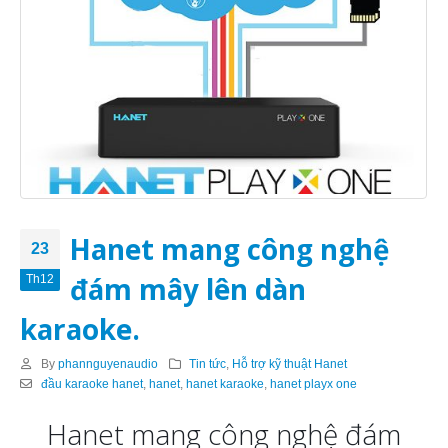
Hanet mang công nghệ
23
đám mây lên dàn
Th12
karaoke.
By
phannguyenaudio
Tin tức
,
Hỗ trợ kỹ thuật Hanet
đầu karaoke hanet
,
hanet
,
hanet karaoke
,
hanet playx one
Hanet mang công nghệ đám