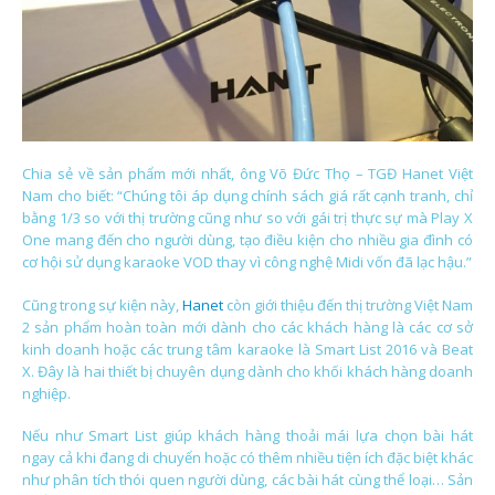
Chia sẻ về sản phẩm mới nhất, ông Võ Đức Thọ – TGĐ Hanet Việt
Nam cho biết: “Chúng tôi áp dụng chính sách giá rất cạnh tranh, chỉ
bằng 1/3 so với thị trường cũng như so với gái trị thực sự mà Play X
One mang đến cho người dùng, tạo điều kiện cho nhiều gia đình có
cơ hội sử dụng karaoke VOD thay vì công nghệ Midi vốn đã lạc hậu.”
Cũng trong sự kiện này,
Hanet
còn giới thiệu đến thị trường Việt Nam
2 sản phẩm hoàn toàn mới dành cho các khách hàng là các cơ sở
kinh doanh hoặc các trung tâm karaoke là Smart List 2016 và Beat
X. Đây là hai thiết bị chuyên dụng dành cho khối khách hàng doanh
nghiệp.
Nếu như Smart List giúp khách hàng thoải mái lựa chọn bài hát
ngay cả khi đang di chuyển hoặc có thêm nhiều tiện ích đặc biệt khác
như phân tích thói quen người dùng, các bài hát cùng thể loại… Sản