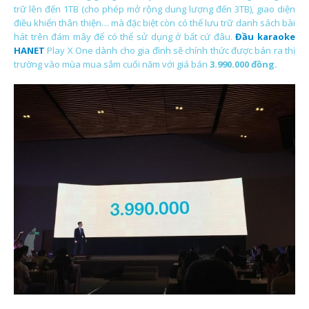
trữ lên đến 1TB (cho phép mở rộng dung lượng đến 3TB), giao diện
điều khiển thân thiện… mà đặc biệt còn có thể lưu trữ danh sách bài
hát trên đám mây để có thể sử dụng ở bất cứ đâu.
Đầu karaoke
HANET
Play X One dành cho gia đình sẽ chính thức được bán ra thị
trường vào mùa mua sắm cuối năm với giá bán
3.990.000 đồng.