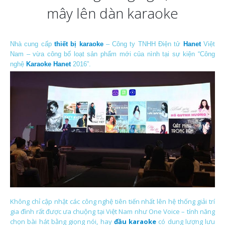
mây lên dàn karaoke
Nhà cung cấp
thiết bị karaoke
– Công ty TNHH Điện tử
Hanet
Việt
Nam – vừa công bố loạt sản phẩm mới của nình tại sự kiện “Công
nghệ
Karaoke Hanet
2016”.
Không chỉ cập nhật các công nghệ tiên tiến nhất lên hệ thống giải trí
gia đình rất được ưa chuộng tại Việt Nam như One Voice – tính năng
chọn bài hát bằng giọng nói, hay
đầu karaoke
có dung lượng lưu