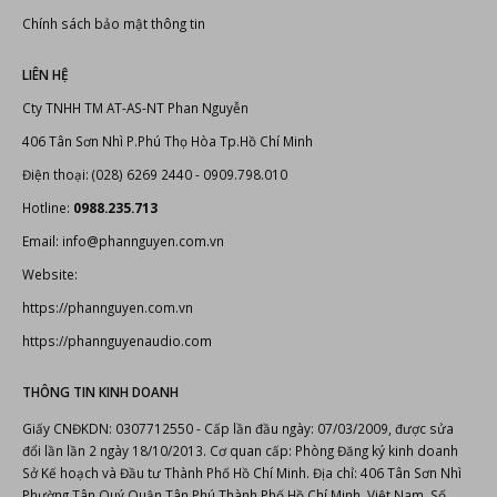
Chính sách bảo mật thông tin
LIÊN HỆ
Cty TNHH TM AT-AS-NT Phan Nguyễn
406 Tân Sơn Nhì P.Phú Thọ Hòa Tp.Hồ Chí Minh
Điện thoại: (028) 6269 2440 - 0909.798.010
Hotline:
0988.235.713
Email: info@phannguyen.com.vn
Website:
https://phannguyen.com.vn
https://phannguyenaudio.com
THÔNG TIN KINH DOANH
Giấy CNĐKDN: 0307712550 - Cấp lần đầu ngày: 07/03/2009, được sửa
đổi lần lần 2 ngày 18/10/2013. Cơ quan cấp: Phòng Đăng ký kinh doanh
Sở Kế hoạch và Đầu tư Thành Phố Hồ Chí Minh. Địa chỉ: 406 Tân Sơn Nhì
Phường Tân Quý Quận Tân Phú Thành Phố Hồ Chí Minh, Việt Nam. Số