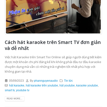
Cách hát karaoke trên Smart TV đơn giản
và dễ nhất
Việc hát Karaoke trên Smart Tivi Online sẽ giúp người dùng tiết kiệm
được một khoản chi phí đáng kể khi không phải đầu tư đầu karaoke
chuyên dụng mà vẫn có những trải nghiệm tốt nhất phù hợp với
không gian tại nhà.
05/09/2023
By
phannguyenaudio
Tin tức
hát karaoke
,
hát karaoke trên youtube
,
hát youtube
,
karaoke youtube
,
smart tv
,
youtube tv
READ MORE...