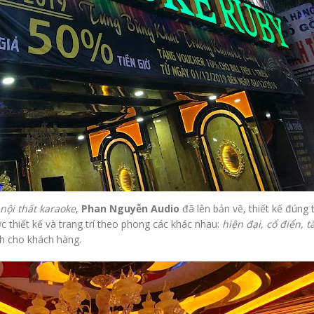
nội thất karaoke
,
Phan Nguyễn Audio
đã lên bản vẽ, thiết kế đúng 
thiết kế và trang trí theo phong các khác nhau:
hiện đại, cổ điển, t
nh cho khách hàng.