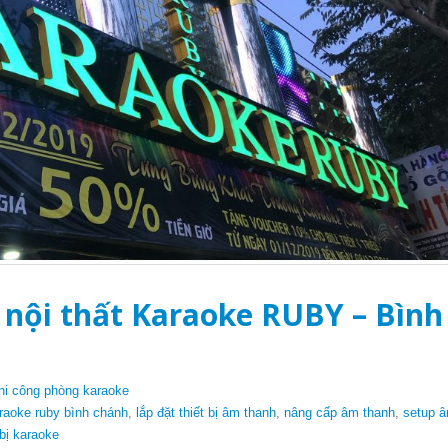
 nội thất Karaoke RUBY – Bình
hi công phòng karaoke
raoke ruby bình chánh
,
lắp đặt thiết bị âm thanh
,
nâng cấp âm thanh
,
setup â
 bị karaoke