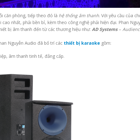
ỗi căn phòng, tiếp theo đó là
hệ thống âm thanh
. Với yêu cầu của c
i cao nhất, phải bền bỉ, kèm theo công nghệ phải hiện đại. Phan Ngu
iết bị âm thanh đến từ các thương hiệu như:
AD Systems
–
Audienc
Phan Nguyễn Audio đã bố trí các
thiết bị karaoke
gồm:
ệp, âm thanh tinh tế, đẳng cấp.