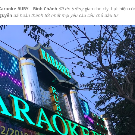
Karaoke RUBY – Bình Chánh
đã tin tưởng
giao cho cty thực hiện côn
guyễn
đã hoàn thành tốt nhất mọi yêu cầu cảu chủ đầu tư
.