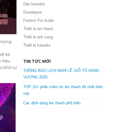
Dàn karaoke
Doublepow
Fortech Pro Audio
Thiết bị âm thanh
Thiết bị ánh sáng
 lượng
Thiết bị karaoke
iết kế
o hiệu
TIN TỨC MỚI
u khói tự
THÔNG BÁO LỊCH NGHỈ LỄ GIỖ TỔ HÙNG
VƯƠNG 2025
TOP 15+ phần mềm do âm thanh tốt nhất hiện
nay
Các định dạng âm thanh phổ biến