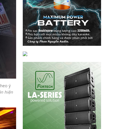
theo ý
ân hiện