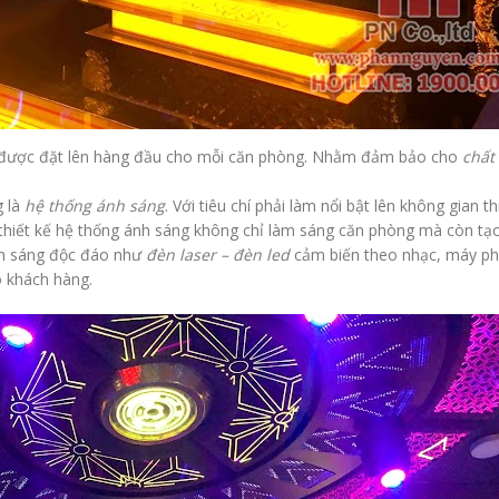
được đặt lên hàng đầu cho mỗi căn phòng. Nhằm đảm bảo cho
chất
g là
hệ thống ánh sáng
. Với tiêu chí phải làm nổi bật lên không gian th
 thiết kế hệ thống ánh sáng không chỉ làm sáng căn phòng mà còn tạ
nh sáng độc đáo như
đèn laser – đèn led
cảm biến theo nhạc, máy ph
 khách hàng.