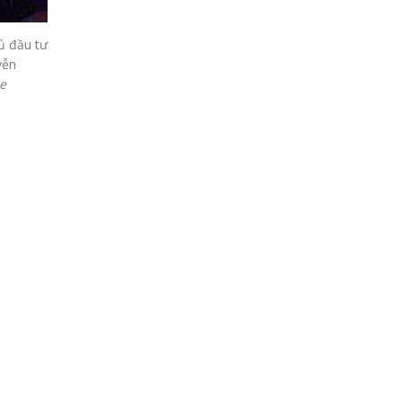
hủ đầu tư
yễn
e