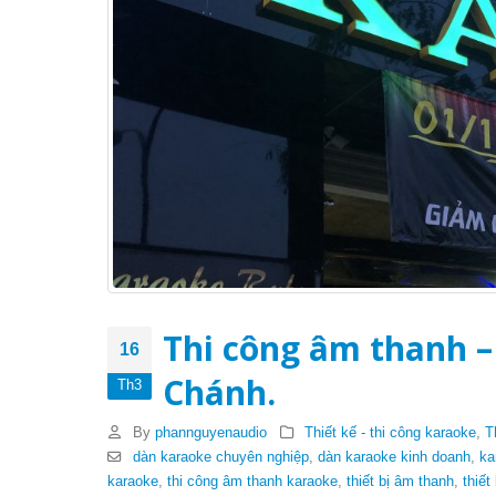
Thi công âm thanh –
16
Chánh.
Th3
By
phannguyenaudio
Thiết kế - thi công karaoke
,
T
dàn karaoke chuyên nghiệp
,
dàn karaoke kinh doanh
,
ka
karaoke
,
thi công âm thanh karaoke
,
thiết bị âm thanh
,
thiết