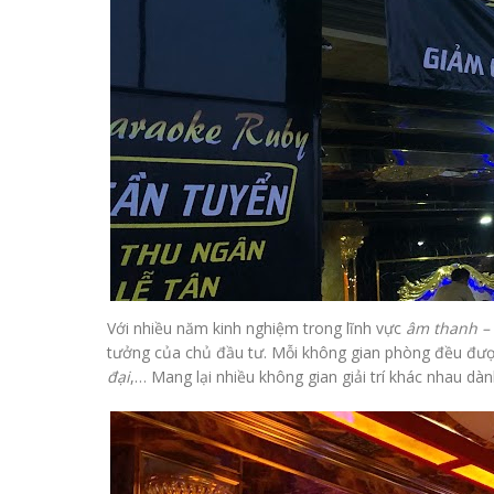
Với nhiều năm kinh nghiệm trong lĩnh vực
âm thanh – 
tưởng của chủ đầu tư. Mỗi không gian phòng đều được 
đại
,… Mang lại nhiều không gian giải trí khác nhau dà