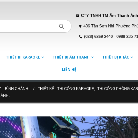
CTY TNHH TM Âm Thanh Ánh
406 Tân Sơn Nhì Phường Phú
(028) 6269 2440
-
0988 235 7
THIẾT BỊ KARAOKE
THIẾT BỊ ÂM THANH
THIẾT BỊ KHÁC
LIÊN HỆ
 – BÌNH CHÁNH.
THIẾT KẾ - THI CÔNG KARAOKE
,
THI CÔNG PHÒNG KA
HÁNH.