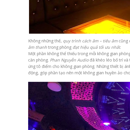
Không những thế,
quy trình cách âm – tiêu âm
cũng 
âm thanh
trong phòng
đạt hiệu quả tối ưu nhất
.
Một phần không thể thiếu trong mỗi không gian phòn
căn phòng.
Phan Nguyễn Audio
đã khéo léo bố trí và
ứng tô điểm cho không gian phòng. Những thiết bị á
động, góp phần tạo nên một không gian huyền ảo cho