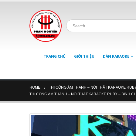
TRANG CHỦ
GIỚI THIỆU
DÀN KARAOKE
HOME
THI CÔNG ÂM THANH – NỘI THẤT KARAOKE RUBY
THI CÔNG ÂM THANH – NỘI THẤT KARAOKE RUBY – BÌNH C