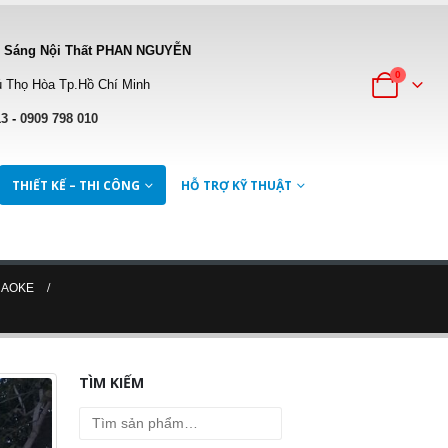
 Sáng Nội Thất PHAN NGUYỄN
0
 Thọ Hòa Tp.Hồ Chí Minh
13
-
0909 798 010
THIẾT KẾ – THI CÔNG
HỖ TRỢ KỸ THUẬT
RAOKE
TÌM KIẾM