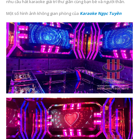
Lo
a Subwoofer Bonus PASUB-15FD
mạnh mẽ, chắc chắn.
Đầu karaoke VOD Hanet BeatX Serve
r
đẳng cấp, âm thanh
chuyên n ghiệp, hình ảnh sắc nét.