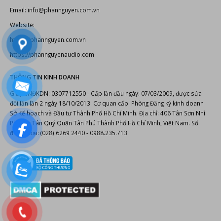
Dàn karaoke chuyên nghiệp
Thiết kế thi công phòng karaoke
Thiết bị karaoke chuyên nghiệp
Thiết bị âm thanh, ánh sáng
Bonus Audio
-
Thiết bị karaoke chuyên nghiệp
Thiết bị karaoke
CHÍNH SÁCH VÀ QUY ĐỊNH
Hướng dẫn thanh toán
Chính sách đổi trả sản phẩm
Chính sách vận chuyển
Chính sách bảo hành
Chính sách bảo mật thông tin
LIÊN HỆ
Cty TNHH TM AT-AS-NT Phan Nguyễn