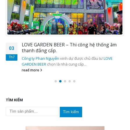
http://thicongkaraoke.net
https://phannguyenaudio.com
Share this post
Author
phannguyenaudio
RELATED
POSTS