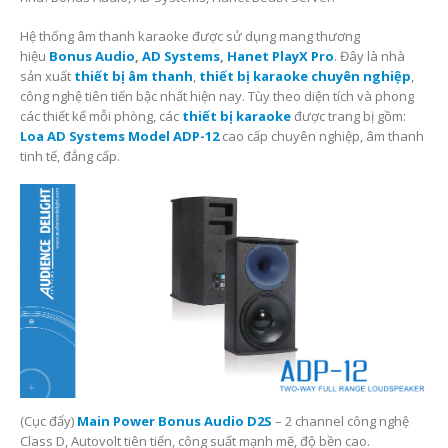
Hệ thống âm thanh karaoke được sử dụng mang thương
hiệu
Bonus Audio
,
AD Systems
,
Hanet PlayX Pro
. Đây là nhà
sản xuất
thiết bị âm thanh
,
thiết bị karaoke chuyên nghiệp
,
công nghệ tiên tiến bậc nhất hiện nay. Tùy theo diện tích và phong
các thiết kế mỗi phòng, các
thiết bị karaoke
được trang bị gồm:
Loa AD Systems Model ADP-12
cao cấp chuyên nghiệp, âm thanh
tinh tế, đẳng cấp.
(Cục đẩy)
Main Power Bonus Audio D2S
– 2 channel công nghệ
Class D, Autovolt tiên tiến, công suất mạnh mẽ, độ bền cao.