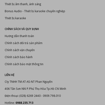
Dàn karaoke
Doublepow
Fortech Pro Audio
Thiết bị âm thanh
Thiết bị ánh sáng
Thiết bị karaoke
TIN TỨC MỚI
THÔNG BÁO LỊCH NGHỈ LỄ GIỖ TỔ HÙNG VƯƠNG 2025
TOP 15+ phần mềm do âm thanh tốt nhất hiện nay
Các định dạng âm thanh phổ biến
Professional Audio Systems
LIÊN KẾT
Đầu karaoke Hanet