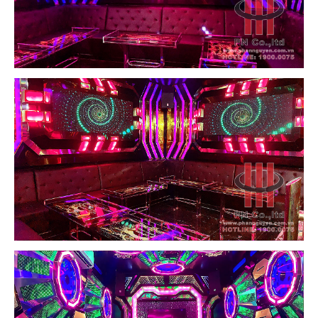
Với sự tinh tế, thẩm mỹ của nội thất mỗi phòng, kèm theo đó là chất
lượng âm thanh đỉnh cao, đẳng cấp.
Karaoke Ngọc Tuyền – Long
An
sẽ là sự lựa chọn hàng đầu của mọi đối tượng khách hàng khi có
nhu cầu hát karaoke giải trí thư giãn cùng bạn bè và người thân.
Một số hình ảnh không gian phòng của
Karaoke Ngọc Tuyền