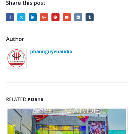
Mọi thông tin về thi công âm thanh, nội thất, quý khách vui lòng liên
hệ
CTY TNHH TM Âm Thanh Ánh Sáng Nội Thất PHAN NGUYỄN AUDIO
406 Tân Sơn Nhì P.Tân Quý Q.Tân Phú TP.Hồ Chí Minh
Hotline:
1900.0075
Website:
http://phannguyen.com.vn