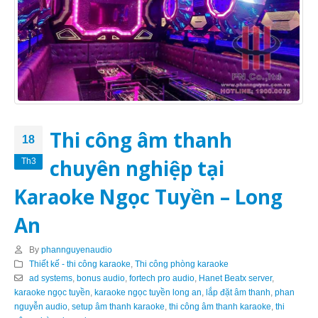
Thi công âm thanh
18
chuyên nghiệp tại
Th3
Karaoke Ngọc Tuyền – Long
An
By
phannguyenaudio
Thiết kế - thi công karaoke
,
Thi công phòng karaoke
ad systems
,
bonus audio
,
fortech pro audio
,
Hanet Beatx server
,
karaoke ngọc tuyền
,
karaoke ngọc tuyền long an
,
lắp đặt âm thanh
,
phan
nguyễn audio
,
setup âm thanh karaoke
,
thi công âm thanh karaoke
,
thi