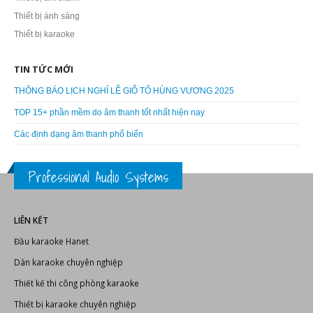
DANH MỤC SẢN PHẨM
AD Systems