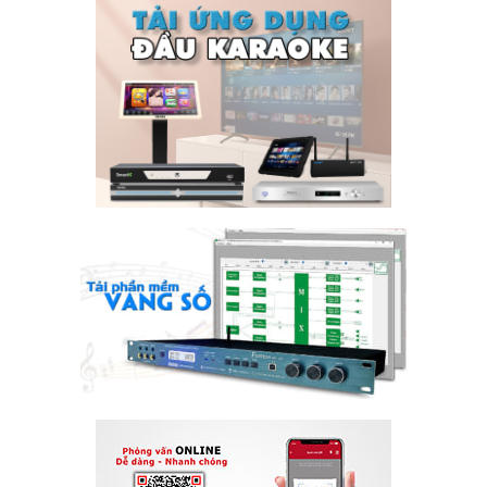
LOVE GARDEN BEER – Thi công hệ thống âm
03
thanh đẳng cấp.
Th7
Công ty Phan Nguyễn
vinh dự được chủ đầu tư
LOVE
GARDEN BEER
chọn là nhà cung cấp...
read more
TÌM KIẾM