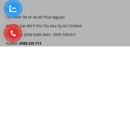
LIÊN HỆ
Cty TNHH TM AT-AS-NT Phan Nguyễn
406 Tân Sơn Nhì P.Phú Thọ Hòa Tp.Hồ Chí Minh
Điện thoại: (028) 6269 2440 - 0909.798.010
Hotline:
0988.235.713
Email: info@phannguyen.com.vn
Website:
https://phannguyen.com.vn
https://phannguyenaudio.com
THÔNG TIN KINH DOANH
Giấy CNĐKDN: 0307712550 - Cấp lần đầu ngày: 07/03/2009, được sửa
đổi lần lần 2 ngày 18/10/2013. Cơ quan cấp: Phòng Đăng ký kinh doanh
Sở Kế hoạch và Đầu tư Thành Phố Hồ Chí Minh. Địa chỉ: 406 Tân Sơn Nhì
Phường Tân Quý Quận Tân Phú Thành Phố Hồ Chí Minh, Việt Nam. Số
điện thoại: (028) 6269 2440 - 0988.235.713