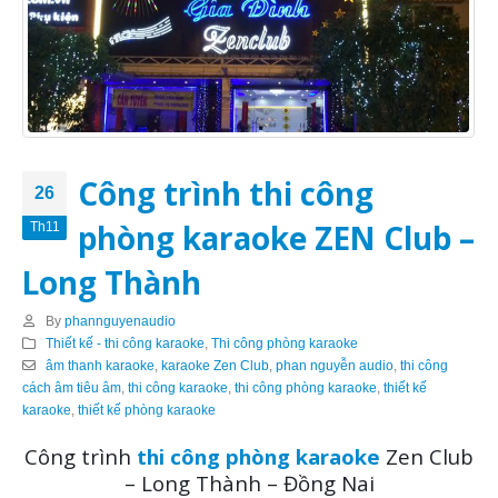
Công trình thi công
26
phòng karaoke ZEN Club –
Th11
Long Thành
By
phannguyenaudio
Thiết kế - thi công karaoke
,
Thi công phòng karaoke
âm thanh karaoke
,
karaoke Zen Club
,
phan nguyễn audio
,
thi công
cách âm tiêu âm
,
thi công karaoke
,
thi công phòng karaoke
,
thiết kế
karaoke
,
thiết kế phòng karaoke
Công trình
thi công phòng karaoke
Zen Club
– Long Thành – Đồng Nai