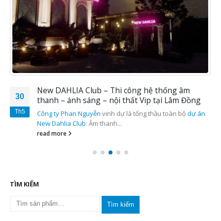
New DAHLIA Club – Thi công hệ thống âm
30
thanh – ánh sáng – nội thất Vip tại Lâm Đồng
Th5
Công ty Phan Nguyễn
vinh dự là tổng thầu toàn bộ
dự án
New Dahlia Club
: Âm thanh...
read more
TÌM KIẾM
Tìm kiếm