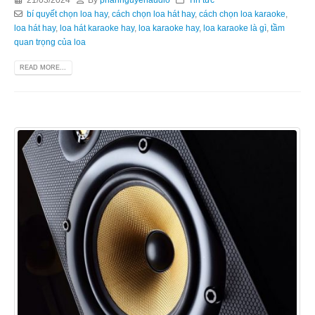
bí quyết chọn loa hay
,
cách chọn loa hát hay
,
cách chọn loa karaoke
,
loa hát hay
,
loa hát karaoke hay
,
loa karaoke hay
,
loa karaoke là gì
,
tầm
quan trọng của loa
READ MORE...