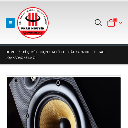
0
HOME
BÍ QUYẾT CHỌN LOA TỐT ĐỂ HÁT KARAOKE
TAG -
LOA KARAOKE LÀ GÌ