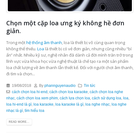
Chọn một cặp loa ưng ký không hề đơn
giản.
Trong một
hệ thống âm thanh
, loa là thiết bị vô cùng quan trọng
không thể thiếu.
Loa
là thiết bị có vẻ đơn giản, nhưng cũng nhiều “bí
ẩn” nhất. Nhiều kỹ sư, nghệ nhân đã dành cả đời mình trăn trở trong
lĩnh vực vừa khoa học vừa nghệ thuật là chế tạo ra một sản phẩm
loa chất lượng về âm thanh lẫn thiết kế. Đối với người chơi âm thanh,
đi tìm và chọn...
19/08/2018
By
phannguyenaudio
Tin tức
cách chọn loa hi-end
,
cách chọn loa karaoke
,
cách chọn loa nghe
nhạc
,
cách chọn loa xem phim
,
cách lựa chọn loa
,
cách sử dụng loa
,
loa
,
loa hi-end là gì
,
loa karaoke
,
loa karaoke là gì
,
loa nghe nhạc
,
loa nghe
nhạc là gì
,
tìm hiểu loa
READ MORE...