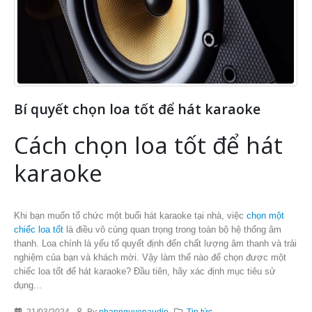
Bí quyết chọn loa tốt để hát karaoke
Cách chọn loa tốt để hát
karaoke
Khi bạn muốn tổ chức một buổi hát karaoke tại nhà, việc
chọn một
chiếc loa tốt
là điều vô cùng quan trọng trong toàn bộ hệ thống âm
thanh. Loa chính là yếu tố quyết định đến chất lượng âm thanh và trải
nghiệm của bạn và khách mời. Vậy làm thế nào để chọn được một
chiếc loa tốt để hát karaoke? Đầu tiên, hãy xác định mục tiêu sử
dụng...
21/03/2024
By
phannguyenaudio
Tin tức