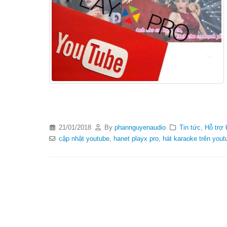
21/01/2018
By
phannguyenaudio
Tin tức
,
Hỗ trợ 
cập nhật youtube
,
hanet playx pro
,
hát karaoke trên yout