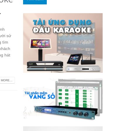
.
ành
ười sử
 tìm
 khách
g hát
 MORE...