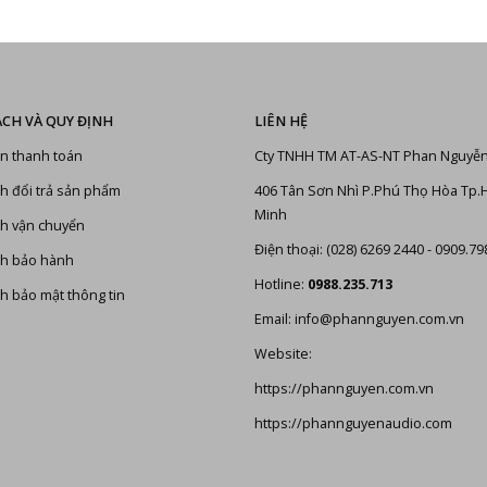
ÁCH VÀ QUY ĐỊNH
LIÊN HỆ
n thanh toán
Cty TNHH TM AT-AS-NT Phan Nguyễ
h đổi trả sản phẩm
406 Tân Sơn Nhì P.Phú Thọ Hòa Tp.
Minh
h vận chuyển
Điện thoại: (028) 6269 2440 - 0909.79
ch bảo hành
Hotline:
0988.235.713
h bảo mật thông tin
Email: info@phannguyen.com.vn
Website:
https://phannguyen.com.vn
https://phannguyenaudio.com