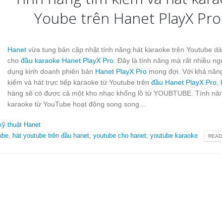
Yoube trên Hanet PlayX Pro
Hanet
vừa tung bản cập nhật tính năng hát karaoke trên Youtube d
cho
đầu karaoke Hanet PlayX Pro
. Đây là tính năng mà rất nhiều ng
dụng kinh doanh phiên bản
Hanet PlayX Pro
mong đợi. Với khả năng
kiếm và hát trực tiếp karaoke từ Youtube trên
đầu Hanet PlayX Pro
,
hàng sẽ có được cả một kho nhạc khổng lồ từ YOUBTUBE. Tính năn
karaoke từ YouTube hoạt động song song...
kỹ thuật Hanet
ube
,
hát youtube trên đầu hanet
,
youtube cho hanet
,
youtube karaoke
READ