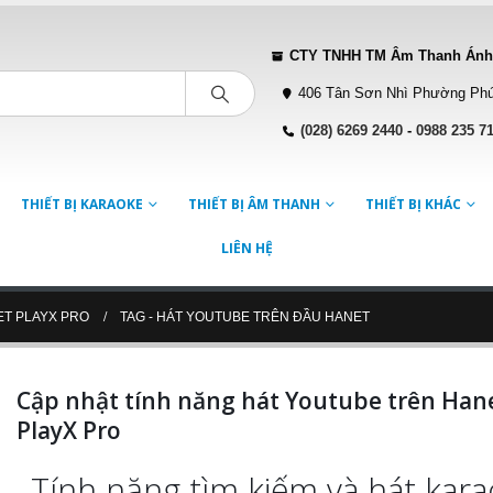
CTY TNHH TM Âm Thanh Ánh
406 Tân Sơn Nhì Phường Phú
(028) 6269 2440
-
0988 235 7
THIẾT BỊ KARAOKE
THIẾT BỊ ÂM THANH
THIẾT BỊ KHÁC
LIÊN HỆ
ET PLAYX PRO
TAG -
HÁT YOUTUBE TRÊN ĐẦU HANET
Cập nhật tính năng hát Youtube trên Han
PlayX Pro
Tính năng tìm kiếm và hát kar