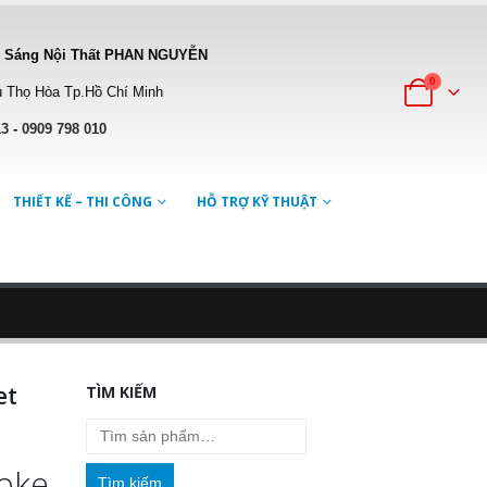
 Sáng Nội Thất PHAN NGUYỄN
0
 Thọ Hòa Tp.Hồ Chí Minh
13
-
0909 798 010
THIẾT KẾ – THI CÔNG
HỖ TRỢ KỸ THUẬT
et
TÌM KIẾM
aoke
Tìm kiếm