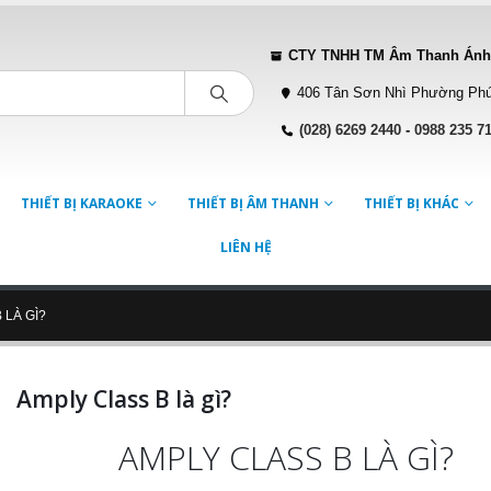
CTY TNHH TM Âm Thanh Ánh
406 Tân Sơn Nhì Phường Phú
(028) 6269 2440
-
0988 235 7
THIẾT BỊ KARAOKE
THIẾT BỊ ÂM THANH
THIẾT BỊ KHÁC
LIÊN HỆ
 LÀ GÌ?
Amply Class B là gì?
AMPLY CLASS B LÀ GÌ?