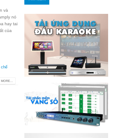
n và
 amply nó
oa hay tai
ất của
 chế
 MORE...