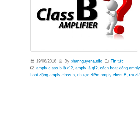
19/08/2018
By
phannguyenaudio
Tin tức
amply class b là gì?
,
amply là gì?
,
cách hoạt động amply
hoạt động amply class b
,
nhược điểm amply class B
,
ưu đi