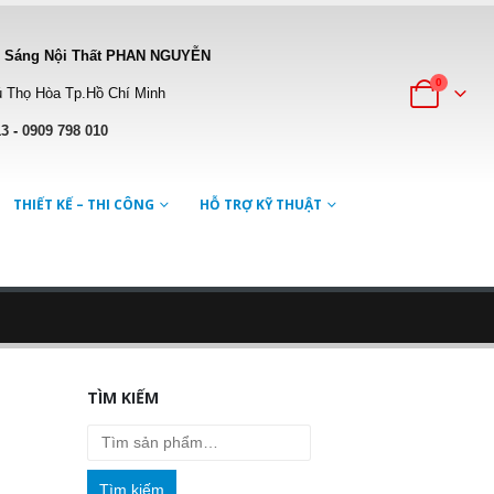
 Sáng Nội Thất PHAN NGUYỄN
0
 Thọ Hòa Tp.Hồ Chí Minh
13
-
0909 798 010
THIẾT KẾ – THI CÔNG
HỖ TRỢ KỸ THUẬT
TÌM KIẾM
Tìm kiếm