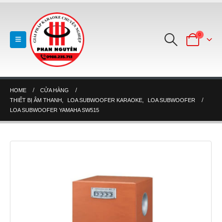
0
HOME
CỬA HÀNG
THIẾT BỊ ÂM THANH
,
LOA SUBWOOFER KARAOKE
,
LOA SUBWOOFER
LOA SUBWOOFER YAMAHA SW515