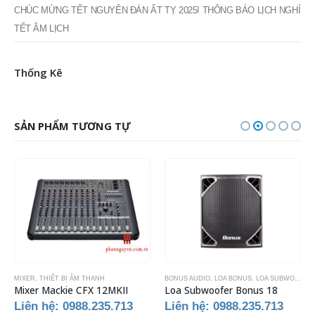
CHÚC MỪNG TẾT NGUYÊN ĐÁN ẤT TỴ 2025! THÔNG BÁO LỊCH NGHỈ
TẾT ÂM LỊCH
Thống Kê
SẢN PHẨM TƯƠNG TỰ
MIXER
,
THIẾT BỊ ÂM THANH
BONUS AUDIO
,
LOA BONUS
,
LOA SUBWOOFER
Mixer Mackie CFX 12MKII
Loa Subwoofer Bonus 18
Liên hệ: 0988.235.713
Liên hệ: 0988.235.713