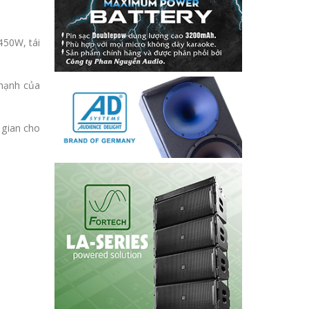
450W, tái
 mạnh của
 gian cho