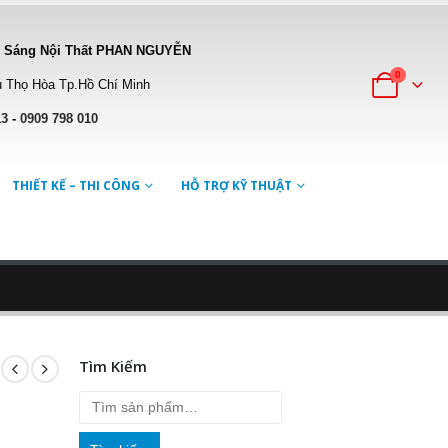
 Sáng Nội Thất PHAN NGUYỄN
0
 Thọ Hòa Tp.Hồ Chí Minh
13
-
0909 798 010
THIẾT KẾ – THI CÔNG
HỖ TRỢ KỸ THUẬT
Tìm Kiếm