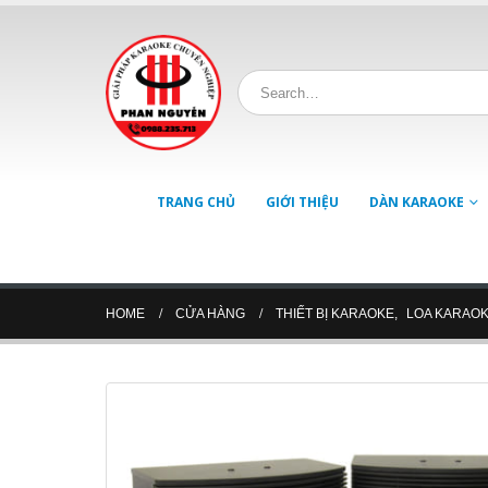
TRANG CHỦ
GIỚI THIỆU
DÀN KARAOKE
HOME
CỬA HÀNG
THIẾT BỊ KARAOKE
,
LOA KARAO