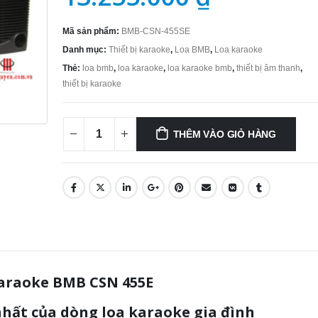
Mã sản phẩm:
BMB-CSN-455SE
Danh mục:
Thiết bị karaoke
,
Loa BMB
,
Loa karaoke
Thẻ:
loa bmb
,
loa karaoke
,
loa karaoke bmb
,
thiết bị âm thanh
,
thiết bị karaoke
THÊM VÀO GIỎ HÀNG
araoke BMB CSN 455E
nhất của dòng loa karaoke gia đình