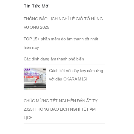
Tin Tức Mới
THÔNG BÁO LỊCH NGHỈ LỄ GIỖ TỔ HÙNG
VƯƠNG 2025
TOP 15+ phần mềm do âm thanh tốt nhất
hiện nay
Các định dạng âm thanh phổ biến
Cách kết nối dây key cảm ứng
với đầu OKARA M15i
CHÚC MỪNG TẾT NGUYÊN ĐÁN ẤT TỴ
2025! THÔNG BÁO LỊCH NGHỈ TẾT ÂM
LỊCH