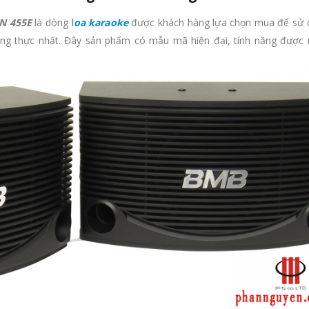
N 455E
là dòng
l
oa karaoke
được khách hàng lựa chọn mua để sử 
ung thực nhất. Đây sản phẩm có mẫu mã hiện đại, tính năng được