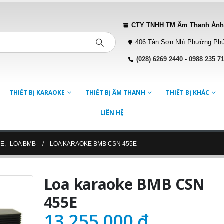
CTY TNHH TM Âm Thanh Ánh
406 Tân Sơn Nhì Phường Phú
(028) 6269 2440
-
0988 235 7
THIẾT BỊ KARAOKE
THIẾT BỊ ÂM THANH
THIẾT BỊ KHÁC
LIÊN HỆ
KE
,
LOA BMB
LOA KARAOKE BMB CSN 455E
Loa karaoke BMB CSN
455E
13.255.000
₫