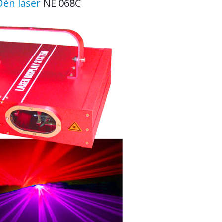
Đèn laser
NE 068C