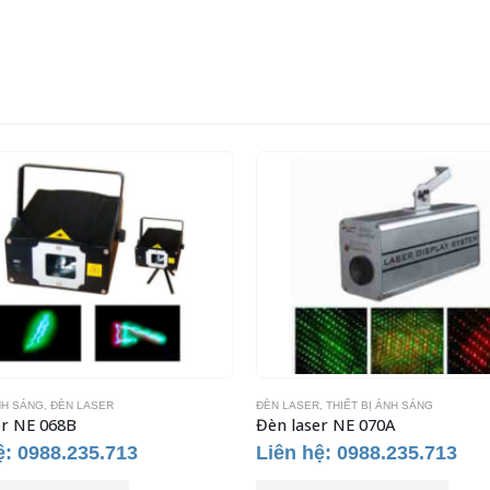
NH SÁNG
,
ĐÈN LASER
ĐÈN LASER
,
THIẾT BỊ ÁNH SÁNG
er NE 068B
Đèn laser NE 070A
ệ: 0988.235.713
Liên hệ: 0988.235.713