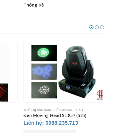
Thống Kê
THIẾT BỊ ÁNH SÁNG
,
ĐÈN MOVING HEAD
THIẾT BỊ ÁNH 
Đèn Moving Head SL 857 (575)
Đèn pha l
Liên hệ: 0988.235.713
Liên hệ: