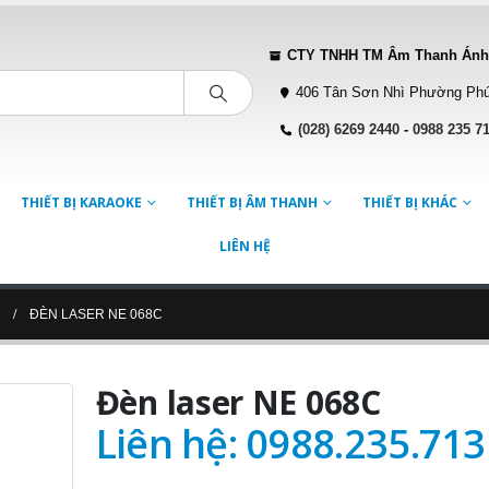
CTY TNHH TM Âm Thanh Ánh
406 Tân Sơn Nhì Phường Phú
(028) 6269 2440
-
0988 235 7
THIẾT BỊ KARAOKE
THIẾT BỊ ÂM THANH
THIẾT BỊ KHÁC
LIÊN HỆ
ĐÈN LASER NE 068C
Đèn laser NE 068C
Liên hệ: 0988.235.713