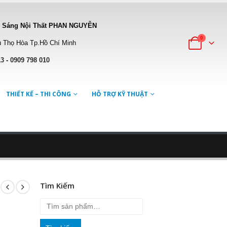
 Sáng Nội Thất PHAN NGUYỄN
0
 Thọ Hòa Tp.Hồ Chí Minh
13
-
0909 798 010
THIẾT KẾ – THI CÔNG
HỖ TRỢ KỸ THUẬT
Tìm Kiếm