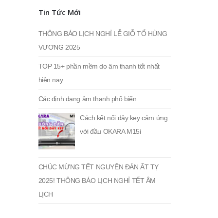
Tin Tức Mới
THÔNG BÁO LỊCH NGHỈ LỄ GIỖ TỔ HÙNG
VƯƠNG 2025
TOP 15+ phần mềm do âm thanh tốt nhất
hiện nay
Các định dạng âm thanh phổ biến
Cách kết nối dây key cảm ứng
với đầu OKARA M15i
CHÚC MỪNG TẾT NGUYÊN ĐÁN ẤT TỴ
2025! THÔNG BÁO LỊCH NGHỈ TẾT ÂM
LỊCH