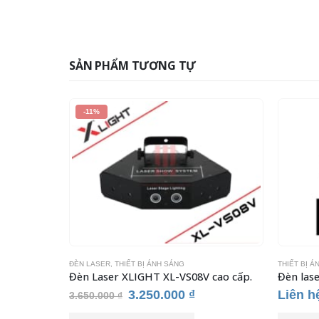
SẢN PHẨM TƯƠNG TỰ
-11%
ĐÈN LASER
,
THIẾT BỊ ÁNH SÁNG
THIẾT BỊ Á
Đèn Laser XLIGHT XL-VS08V cao cấp.
Đèn las
Giá
Giá
3.250.000
₫
Liên h
3.650.000
₫
gốc
hiện