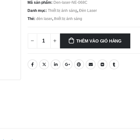
Mã sản phẩm:
Den-laser-NE-068C
Danh mục:
Thiết bị ánh sáng
,
Đèn Laser
Thẻ:
đèn laser
,
thiết bị ánh sáng
THÊM VÀO GIỎ HÀNG