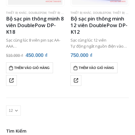
THIẾT BỊ KHÁC
,
DOUBLEPOW
,
THIẾT BỊ KARAOKE
THIẾT BỊ KHÁC
,
DOUBLEPOW
,
THIẾT BỊ KARAOKE
Bộ sạc pin thông minh 8
Bộ sạc pin thông minh
viên DoublePow DP-
12 viên DoublePow DP-
K18
K12
Sạc cùng lúc 8 viên pin sạc AA-
Sạc cùng lúc 12 viên
AAA
Tự động ngắt nguồn điện vào
Tự động ngắt nguồn điện vào
pin khi đã sạc đầy.
Giá
Giá
450.000
₫
750.000
₫
510.000
₫
pin khi đã sạc đầy.
Hạn chế tối đa tình trạng chai
gốc
hiện
Hạn chế tối đa tình trạng chai
pin, giảm chi phí thay thế…
là:
tại
THÊM VÀO GIỎ HÀNG
THÊM VÀO GIỎ HÀNG
510.000 ₫.
là:
pin, giảm chi…
450.000 ₫.
Tìm Kiếm