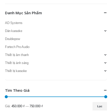
Danh Mục Sản Phẩm
AD Systems
Dàn karaoke
Doublepow
Fortech Pro Audio
Thiết bị âm thanh
Thiết bị ánh sáng
Thiết bị karaoke
Tìm Theo Giá
Giá:
450.000 ₫
—
750.000 ₫
Lọc
Giá
Giá