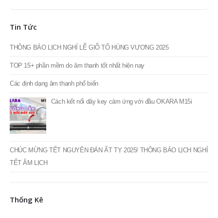
thấp
cao
nhất
nhất
Tin Tức
THÔNG BÁO LỊCH NGHỈ LỄ GIỖ TỔ HÙNG VƯƠNG 2025
TOP 15+ phần mềm do âm thanh tốt nhất hiện nay
Các định dạng âm thanh phổ biến
Cách kết nối dây key cảm ứng với đầu OKARA M15i
CHÚC MỪNG TẾT NGUYÊN ĐÁN ẤT TỴ 2025! THÔNG BÁO LỊCH NGHỈ
TẾT ÂM LỊCH
Thống Kê