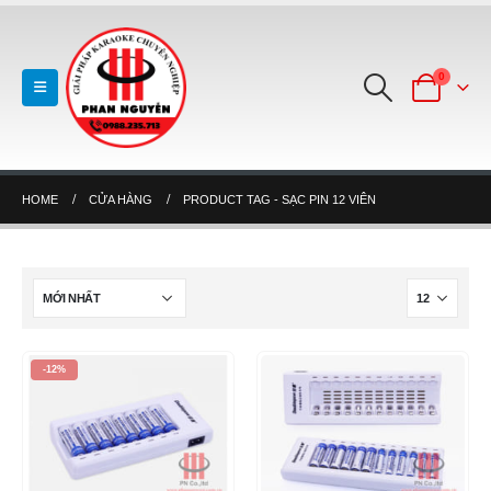
0
HOME
CỬA HÀNG
PRODUCT TAG -
SẠC PIN 12 VIÊN
-12%