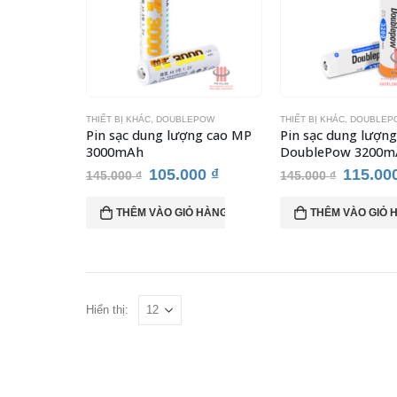
THIẾT BỊ KHÁC
,
DOUBLEPOW
THIẾT BỊ KHÁC
,
DOUBLEP
Pin sạc dung lượng cao MP
Pin sạc dung lượng
3000mAh
DoublePow 3200m
Giá
Giá
Giá
105.000
₫
115.00
145.000
₫
145.000
₫
gốc
hiện
gốc
là:
tại
là:
THÊM VÀO GIỎ HÀNG
THÊM VÀO GIỎ 
145.000 ₫.
là:
145.000
105.000 ₫.
Hiển thị: