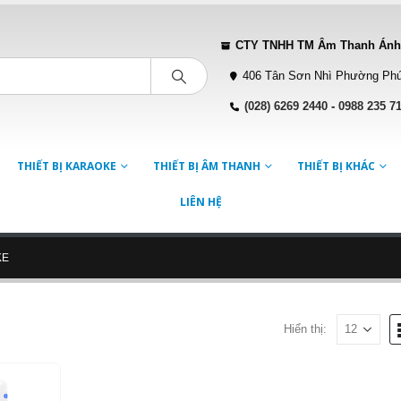
CTY TNHH TM Âm Thanh Ánh
406 Tân Sơn Nhì Phường Phú
(028) 6269 2440
-
0988 235 7
THIẾT BỊ KARAOKE
THIẾT BỊ ÂM THANH
THIẾT BỊ KHÁC
LIÊN HỆ
KE
Hiển thị: