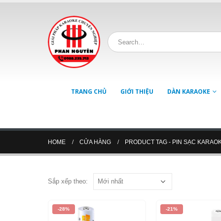
TRANG CHỦ
GIỚI THIỆU
DÀN KARAOKE
HOME
CỬA HÀNG
PRODUCT TAG -
PIN SẠC KARAO
Sắp xếp theo:
-28%
-21%