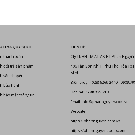
ÁCH VÀ QUY ĐỊNH
LIÊN HỆ
n thanh toán
Cty TNHH TM AT-AS-NT Phan Nguyễ
h đổi trả sản phẩm
406 Tân Sơn Nhì P.Phú Thọ Hòa Tp.
Minh
h vận chuyển
Điện thoại: (028) 6269 2440 - 0909.79
ch bảo hành
Hotline:
0988.235.713
h bảo mật thông tin
Email: info@phannguyen.com.vn
Website:
https://phannguyen.com.vn
https://phannguyenaudio.com