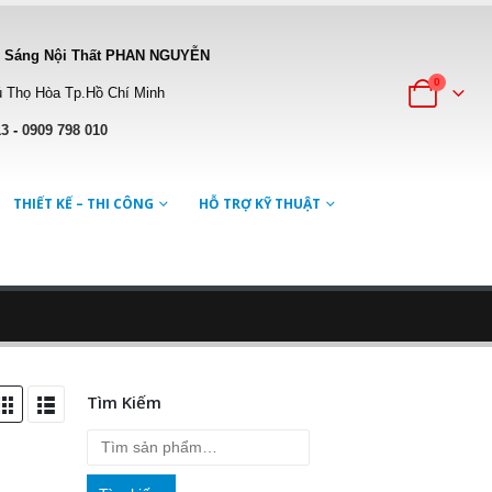
 Sáng Nội Thất PHAN NGUYỄN
0
 Thọ Hòa Tp.Hồ Chí Minh
13
-
0909 798 010
THIẾT KẾ – THI CÔNG
HỖ TRỢ KỸ THUẬT
Tìm Kiếm