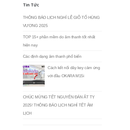
nhất
nhất
Tin Tức
THÔNG BÁO LỊCH NGHỈ LỄ GIỖ TỔ HÙNG
VƯƠNG 2025
TOP 15+ phần mềm do âm thanh tốt nhất
hiện nay
Các định dạng âm thanh phổ biến
Cách kết nối dây key cảm ứng
với đầu OKARA M15i
CHÚC MỪNG TẾT NGUYÊN ĐÁN ẤT TỴ
2025! THÔNG BÁO LỊCH NGHỈ TẾT ÂM
LỊCH