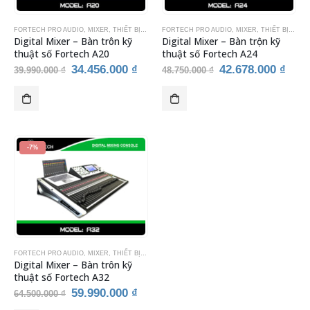
FORTECH PRO AUDIO
,
MIXER
,
THIẾT BỊ ÂM THANH
FORTECH PRO AUDIO
,
MIXER
,
THIẾT BỊ ÂM THANH
Digital Mixer – Bàn trôn kỹ
Digital Mixer – Bàn trộn kỹ
thuật số Fortech A20
thuật số Fortech A24
Giá
Giá
Giá
Giá
34.456.000
₫
42.678.000
₫
39.990.000
₫
48.750.000
₫
gốc
hiện
gốc
hiện
là:
tại
là:
tại
39.990.000 ₫.
là:
48.750.000 ₫.
là:
34.456.000 ₫.
42.6
-7%
FORTECH PRO AUDIO
,
MIXER
,
THIẾT BỊ ÂM THANH
Digital Mixer – Bàn trôn kỹ
thuật số Fortech A32
Giá
Giá
59.990.000
₫
64.500.000
₫
gốc
hiện