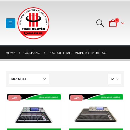
0
HOME
CỬA HÀNG
PRODUCT TAG -
MIXER KỸ THUẬT SỐ
-14%
-12%