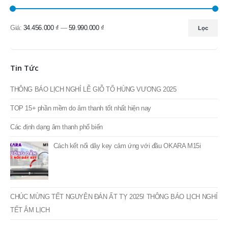
Giá:
34.456.000 ₫
—
59.990.000 ₫
Lọc
Giá
Giá
thấp
cao
nhất
nhất
Tin Tức
THÔNG BÁO LỊCH NGHỈ LỄ GIỖ TỔ HÙNG VƯƠNG 2025
TOP 15+ phần mềm do âm thanh tốt nhất hiện nay
Các định dạng âm thanh phổ biến
Cách kết nối dây key cảm ứng với đầu OKARA M15i
CHÚC MỪNG TẾT NGUYÊN ĐÁN ẤT TỴ 2025! THÔNG BÁO LỊCH NGHỈ
TẾT ÂM LỊCH