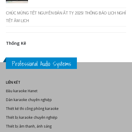
CHÚC MỪNG TẾT NGUYÊN ĐÁN ẤT TỴ 2025! THÔNG BÁO LỊCH NGHỈ
TẾT ÂM LỊCH
Thống Kê
Professional Audio Systems
LIÊN KẾT
Đầu karaoke Hanet
Dàn karaoke chuyên nghiệp
Thiết kế thi công phòng karaoke
Thiết bị karaoke chuyên nghiệp
Thiết bị âm thanh, ánh sáng