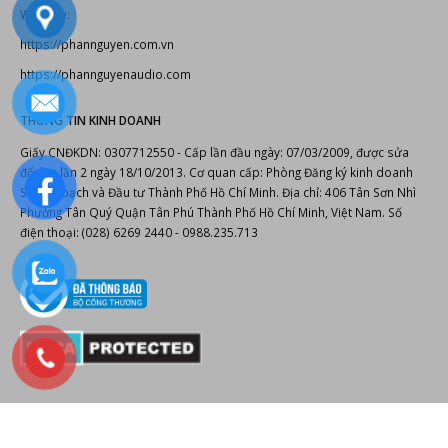
Website:
https://phannguyen.com.vn
https://phannguyenaudio.com
THÔNG TIN KINH DOANH
Giấy CNĐKDN: 0307712550 - Cấp lần đầu ngày: 07/03/2009, được sửa
đổi lần lần 2 ngày 18/10/2013. Cơ quan cấp: Phòng Đăng ký kinh doanh
Sở Kế hoạch và Đầu tư Thành Phố Hồ Chí Minh. Địa chỉ: 406 Tân Sơn Nhì
Phường Tân Quý Quận Tân Phú Thành Phố Hồ Chí Minh, Việt Nam. Số
điện thoại: (028) 6269 2440 - 0988.235.713