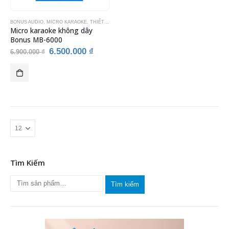
BONUS AUDIO
,
MICRO KARAOKE
,
THIẾT BỊ ÂM THANH
,
THIẾT BỊ KARAOKE
Micro karaoke không dây
Bonus MB-6000
Giá
Giá
6.500.000
₫
6.900.000
₫
gốc
hiện
là:
tại
6.900.000 ₫.
là:
6.500.000 ₫.
Tìm Kiếm
Tìm kiếm