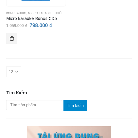
BONUS AUDIO
,
MICRO KARAOKE
,
THIẾT BỊ KARAOKE
Micro karaoke Bonus CD5
Giá
Giá
798.000
₫
1.059.000
₫
gốc
hiện
là:
tại
1.059.000 ₫.
là:
798.000 ₫.
Tìm Kiếm
Tìm kiếm