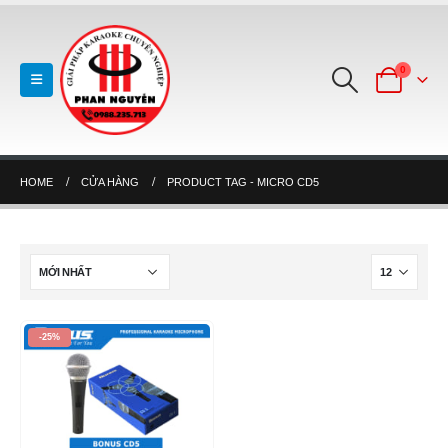
0
HOME
CỬA HÀNG
PRODUCT TAG -
MICRO CD5
-25%