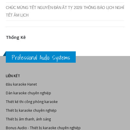
CHÚC MỪNG TẾT NGUYÊN ĐÁN ẤT TỴ 2025! THÔNG BÁO LỊCH NGHỈ
TẾT ÂM LỊCH
Thống Kê
Professional Audio Systems
LIÊN KẾT
Đầu karaoke Hanet
Dàn karaoke chuyên nghiệp
Thiết kế thi công phòng karaoke
Thiết bị karaoke chuyên nghiệp
Thiết bị âm thanh, ánh sáng
Bonus Audio
-
Thiết bị karaoke chuyên nghiệp