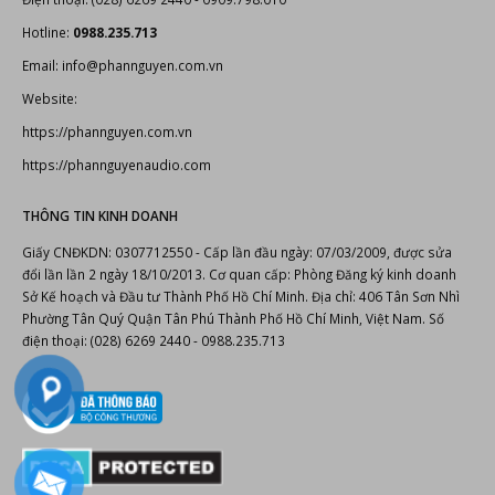
LIÊN HỆ
Cty TNHH TM AT-AS-NT Phan Nguyễn
406 Tân Sơn Nhì P.Phú Thọ Hòa Tp.Hồ Chí Minh
Điện thoại: (028) 6269 2440 - 0909.798.010
Hotline:
0988.235.713
Email: info@phannguyen.com.vn
Website:
https://phannguyen.com.vn
https://phannguyenaudio.com
THÔNG TIN KINH DOANH
Giấy CNĐKDN: 0307712550 - Cấp lần đầu ngày: 07/03/2009, được sửa
đổi lần lần 2 ngày 18/10/2013. Cơ quan cấp: Phòng Đăng ký kinh doanh
Sở Kế hoạch và Đầu tư Thành Phố Hồ Chí Minh. Địa chỉ: 406 Tân Sơn Nhì
Phường Tân Quý Quận Tân Phú Thành Phố Hồ Chí Minh, Việt Nam. Số
điện thoại: (028) 6269 2440 - 0988.235.713