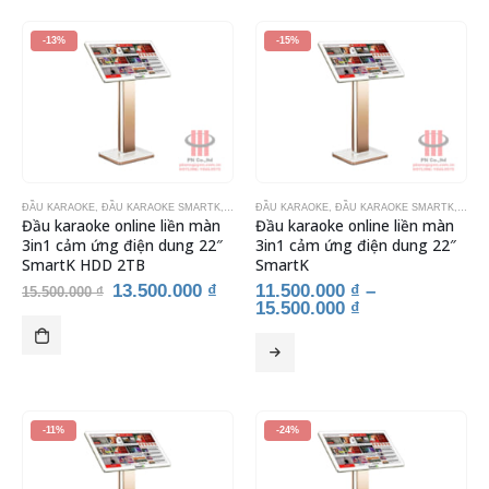
-13%
-15%
ĐẦU KARAOKE
,
ĐẦU KARAOKE SMARTK
,
THIẾT BỊ KARAOKE
ĐẦU KARAOKE
,
ĐẦU KARAOKE SMARTK
,
THIẾ
Đầu karaoke online liền màn
Đầu karaoke online liền màn
3in1 cảm ứng điện dung 22″
3in1 cảm ứng điện dung 22″
SmartK HDD 2TB
SmartK
Giá
Giá
13.500.000
₫
11.500.000
₫
–
15.500.000
₫
gốc
hiện
15.500.000
₫
là:
tại
15.500.000 ₫.
là:
Sản
13.500.000 ₫.
phẩm
này
có
nhiều
-11%
-24%
biến
thể.