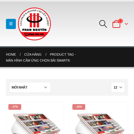
0
HOME
CỬA HÀNG
PRODUCT TAG -
MÀN HÌNH CẢM ỨNG CHỌN BÀI SMARTK
-17%
-12%