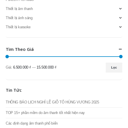
AD Systems
Dàn karaoke
Doublepow
Fortech Pro Audio
Thiết bị âm thanh
Thiết bị ánh sáng
Thiết bị karaoke
Tìm Theo Giá
Giá:
6.500.000 ₫
—
15.500.000 ₫
Lọc
Giá
Giá
thấp
cao
nhất
nhất
Tin Tức