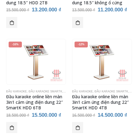
dung 18.5″ HDD 2TB
dung 18.5″ không ổ cứng
Giá
Giá
Giá
Giá
13.200.000
₫
11.200.000
₫
15.500.000
₫
13.500.000
₫
gốc
hiện
gốc
hiện
là:
tại
là:
tại
15.500.000 ₫.
là:
13.500.000 ₫.
là:
13.200.000 ₫.
11.2
-16%
-12%
ĐẦU KARAOKE
,
ĐẦU KARAOKE SMARTK
,
THIẾT BỊ KARAOKE
ĐẦU KARAOKE
,
ĐẦU KARAOKE SMARTK
,
THIẾ
Đầu karaoke online liền màn
Đầu karaoke online liền màn
3in1 cảm ứng điện dung 22″
3in1 cảm ứng điện dung 22″
SmartK HDD 6TB
SmartK HDD 4TB
Giá
Giá
Giá
Giá
15.500.000
₫
14.500.000
₫
18.500.000
₫
16.500.000
₫
gốc
hiện
gốc
hiện
là:
tại
là:
tại
18.500.000 ₫.
là:
16.500.000 ₫.
là:
15.500.000 ₫.
14.5