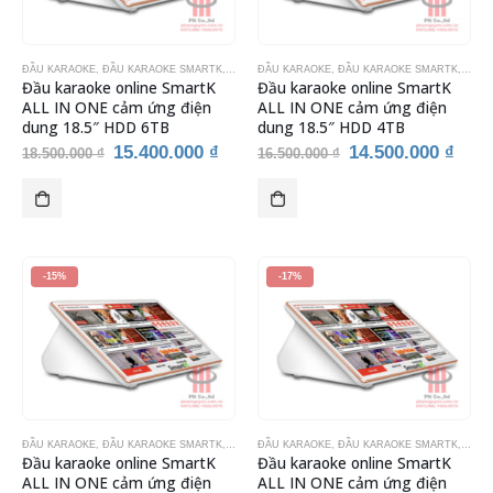
ĐẦU KARAOKE
,
ĐẦU KARAOKE SMARTK
,
THIẾT BỊ KARAOKE
ĐẦU KARAOKE
,
ĐẦU KARAOKE SMARTK
,
THIẾ
Đầu karaoke online SmartK
Đầu karaoke online SmartK
ALL IN ONE cảm ứng điện
ALL IN ONE cảm ứng điện
dung 18.5″ HDD 6TB
dung 18.5″ HDD 4TB
Giá
Giá
Giá
Giá
15.400.000
₫
14.500.000
₫
18.500.000
₫
16.500.000
₫
gốc
hiện
gốc
hiện
là:
tại
là:
tại
18.500.000 ₫.
là:
16.500.000 ₫.
là:
15.400.000 ₫.
14.5
-15%
-17%
ĐẦU KARAOKE
,
ĐẦU KARAOKE SMARTK
,
THIẾT BỊ KARAOKE
ĐẦU KARAOKE
,
ĐẦU KARAOKE SMARTK
,
THIẾ
Đầu karaoke online SmartK
Đầu karaoke online SmartK
ALL IN ONE cảm ứng điện
ALL IN ONE cảm ứng điện