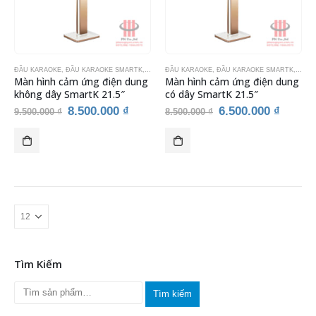
Các
tùy
chọn
có
thể
ĐẦU KARAOKE
,
ĐẦU KARAOKE SMARTK
,
THIẾT BỊ KARAOKE
ĐẦU KARAOKE
,
ĐẦU KARAOKE SMARTK
,
THIẾ
được
Màn hình cảm ứng điện dung
Màn hình cảm ứng điện dung
chọn
không dây SmartK 21.5″
có dây SmartK 21.5″
trên
Giá
Giá
Giá
Giá
8.500.000
₫
6.500.000
₫
9.500.000
₫
8.500.000
₫
trang
gốc
hiện
gốc
hiện
sản
là:
tại
là:
tại
9.500.000 ₫.
là:
8.500.000 ₫.
là:
phẩm
8.500.000 ₫.
6.500.
Tìm Kiếm
Tìm kiếm