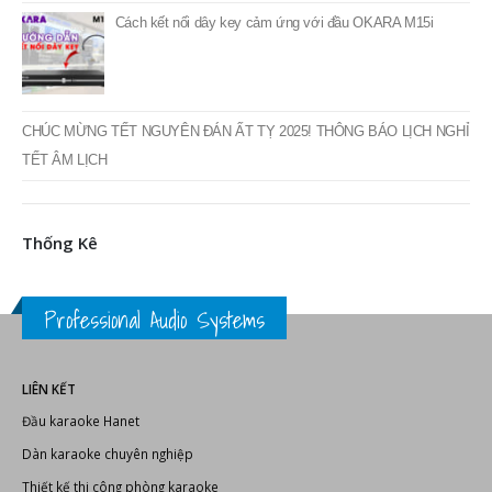
THÔNG BÁO LỊCH NGHỈ LỄ GIỖ TỔ HÙNG VƯƠNG 2025
TOP 15+ phần mềm do âm thanh tốt nhất hiện nay
Các định dạng âm thanh phổ biến
Cách kết nối dây key cảm ứng với đầu OKARA M15i
CHÚC MỪNG TẾT NGUYÊN ĐÁN ẤT TỴ 2025! THÔNG BÁO LỊCH NGHỈ
TẾT ÂM LỊCH
Thống Kê
Professional Audio Systems