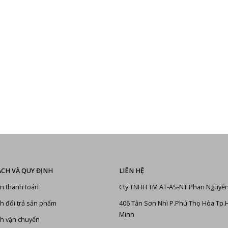
ÁCH VÀ QUY ĐỊNH
LIÊN HỆ
n thanh toán
Cty TNHH TM AT-AS-NT Phan Nguyễ
h đổi trả sản phẩm
406 Tân Sơn Nhì P.Phú Thọ Hòa Tp.
Minh
h vận chuyển