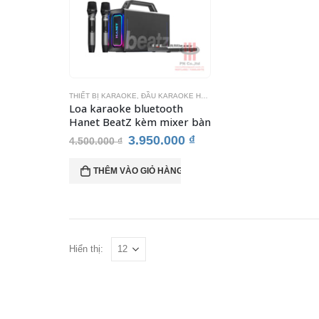
THIẾT BỊ KARAOKE
,
ĐẦU KARAOKE HANET
Loa karaoke bluetooth
Hanet BeatZ kèm mixer bàn
Giá
Giá
3.950.000
₫
4.500.000
₫
gốc
hiện
là:
tại
THÊM VÀO GIỎ HÀNG
4.500.000 ₫.
là:
3.950.000 ₫.
Hiển thị: