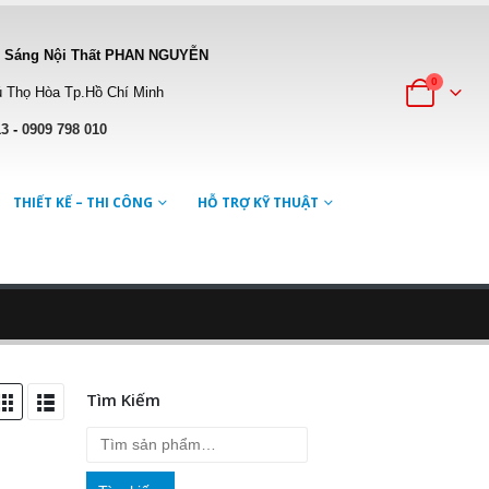
 Sáng Nội Thất PHAN NGUYỄN
0
 Thọ Hòa Tp.Hồ Chí Minh
13
-
0909 798 010
THIẾT KẾ – THI CÔNG
HỖ TRỢ KỸ THUẬT
Tìm Kiếm