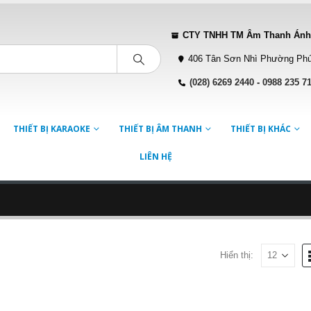
CTY TNHH TM Âm Thanh Ánh
406 Tân Sơn Nhì Phường Phú
(028) 6269 2440
-
0988 235 7
THIẾT BỊ KARAOKE
THIẾT BỊ ÂM THANH
THIẾT BỊ KHÁC
LIÊN HỆ
Hiển thị: