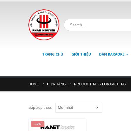
TRANG CHỦ
GIỚI THIỆU
DÀN KARAOKE
HOME
CỬA HÀNG
PRODUCT TAG -
LOA XÁCH TAY
Sắp xếp theo:
-12%