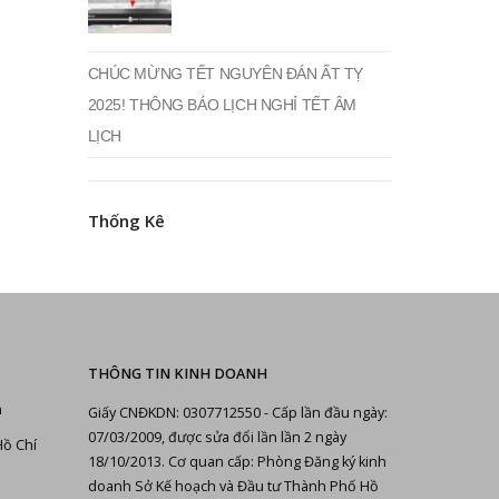
CHÚC MỪNG TẾT NGUYÊN ĐÁN ẤT TỴ
2025! THÔNG BÁO LỊCH NGHỈ TẾT ÂM
LỊCH
Thống Kê
THÔNG TIN KINH DOANH
n
Giấy CNĐKDN: 0307712550 - Cấp lần đầu ngày:
07/03/2009, được sửa đổi lần lần 2 ngày
Hồ Chí
18/10/2013. Cơ quan cấp: Phòng Đăng ký kinh
doanh Sở Kế hoạch và Đầu tư Thành Phố Hồ