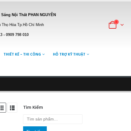
 Sáng Nội Thất PHAN NGUYỄN
0
 Thọ Hòa Tp.Hồ Chí Minh
13
-
0909 798 010
THIẾT KẾ – THI CÔNG
HỖ TRỢ KỸ THUẬT
Tìm Kiếm