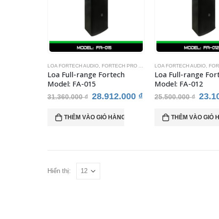
LOA FORTECH AUDIO
,
FORTECH PRO AUDIO
,
LOA FORTECH AUDIO
LOA KARAOKE
,
THIẾT BỊ
,
FORT
Loa Full-range Fortech
Loa Full-range For
Model: FA-015
Model: FA-012
Giá
Giá
Giá
28.912.000
₫
23.1
31.360.000
₫
25.500.000
₫
gốc
hiện
gốc
là:
tại
là:
THÊM VÀO GIỎ HÀNG
THÊM VÀO GIỎ 
31.360.000 ₫.
là:
25.5
28.912.000 ₫.
Hiển thị: