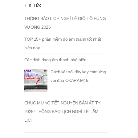
nhất
nhất
Tin Tức
THÔNG BÁO LỊCH NGHỈ LỄ GIỖ TỔ HÙNG
VƯƠNG 2025
TOP 15+ phần mềm do âm thanh tốt nhất
hiện nay
Các định dạng âm thanh phổ biến
Cách kết nối dây key cảm ứng
với đầu OKARA M15i
CHÚC MỪNG TẾT NGUYÊN ĐÁN ẤT TỴ
2025! THÔNG BÁO LỊCH NGHỈ TẾT ÂM
LỊCH