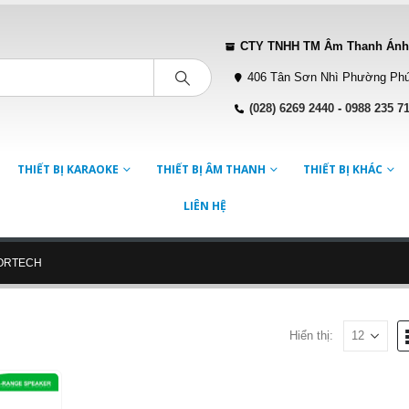
CTY TNHH TM Âm Thanh Ánh
406 Tân Sơn Nhì Phường Phú
(028) 6269 2440
-
0988 235 7
THIẾT BỊ KARAOKE
THIẾT BỊ ÂM THANH
THIẾT BỊ KHÁC
LIÊN HỆ
FORTECH
Hiển thị: