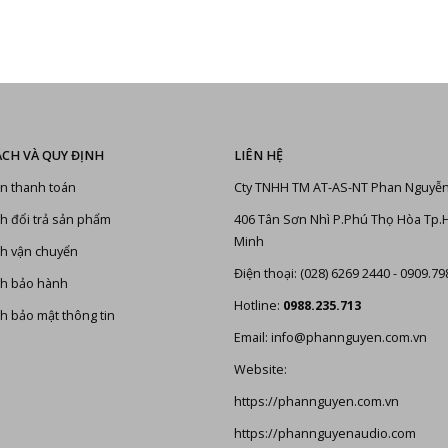
ÁCH VÀ QUY ĐỊNH
LIÊN HỆ
n thanh toán
Cty TNHH TM AT-AS-NT Phan Nguyễ
h đổi trả sản phẩm
406 Tân Sơn Nhì P.Phú Thọ Hòa Tp.
Minh
h vận chuyển
Điện thoại: (028) 6269 2440 - 0909.79
ch bảo hành
Hotline:
0988.235.713
h bảo mật thông tin
Email: info@phannguyen.com.vn
Website:
https://phannguyen.com.vn
https://phannguyenaudio.com