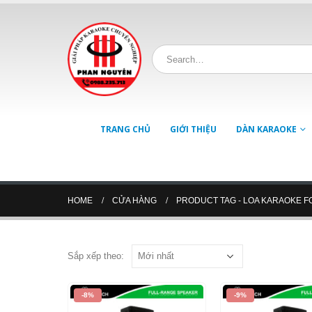
TRANG CHỦ
GIỚI THIỆU
DÀN KARAOKE
HOME
CỬA HÀNG
PRODUCT TAG -
LOA KARAOKE 
Sắp xếp theo:
-8%
-9%