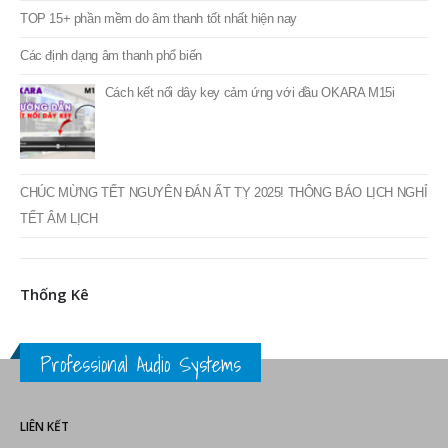
TOP 15+ phần mềm do âm thanh tốt nhất hiện nay
Các định dạng âm thanh phổ biến
Cách kết nối dây key cảm ứng với đầu OKARA M15i
CHÚC MỪNG TẾT NGUYÊN ĐÁN ẤT TỴ 2025! THÔNG BÁO LỊCH NGHỈ
TẾT ÂM LỊCH
Thống Kê
Professional Audio Systems
LIÊN KẾT