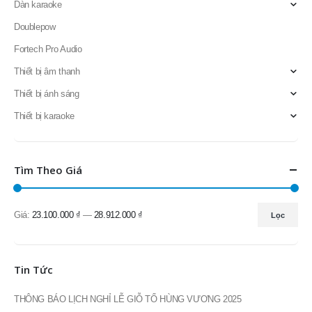
Dàn karaoke
Doublepow
Fortech Pro Audio
Thiết bị âm thanh
Thiết bị ánh sáng
Thiết bị karaoke
Tìm Theo Giá
Giá:
23.100.000 ₫
—
28.912.000 ₫
Lọc
Giá
Giá
thấp
cao
nhất
nhất
Tin Tức
THÔNG BÁO LỊCH NGHỈ LỄ GIỖ TỔ HÙNG VƯƠNG 2025