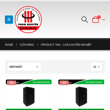
0
HOME
CỬA HÀNG
PRODUCT TAG -
LOA CHUYÊN NGHIỆP
-8%
-9%