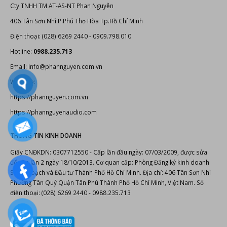
Cty TNHH TM AT-AS-NT Phan Nguyễn
406 Tân Sơn Nhì P.Phú Thọ Hòa Tp.Hồ Chí Minh
Điện thoại: (028) 6269 2440 - 0909.798.010
Hotline:
0988.235.713
Email: info@phannguyen.com.vn
Website:
https://phannguyen.com.vn
https://phannguyenaudio.com
THÔNG TIN KINH DOANH
Giấy CNĐKDN: 0307712550 - Cấp lần đầu ngày: 07/03/2009, được sửa
đổi lần lần 2 ngày 18/10/2013. Cơ quan cấp: Phòng Đăng ký kinh doanh
Sở Kế hoạch và Đầu tư Thành Phố Hồ Chí Minh. Địa chỉ: 406 Tân Sơn Nhì
Phường Tân Quý Quận Tân Phú Thành Phố Hồ Chí Minh, Việt Nam. Số
điện thoại: (028) 6269 2440 - 0988.235.713