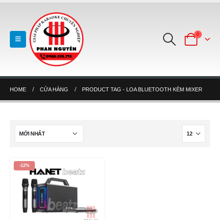
0
HOME
CỬA HÀNG
PRODUCT TAG -
LOA BLUETOOTH KÈM MIXER
-12%