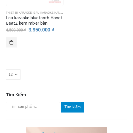
THIẾT BỊ KARAOKE
,
ĐẦU KARAOKE HANET
Loa karaoke bluetooth Hanet
BeatZ kèm mixer bàn
Giá
Giá
3.950.000
₫
4.500.000
₫
gốc
hiện
là:
tại
4.500.000 ₫.
là:
3.950.000 ₫.
Tìm Kiếm
Tìm kiếm