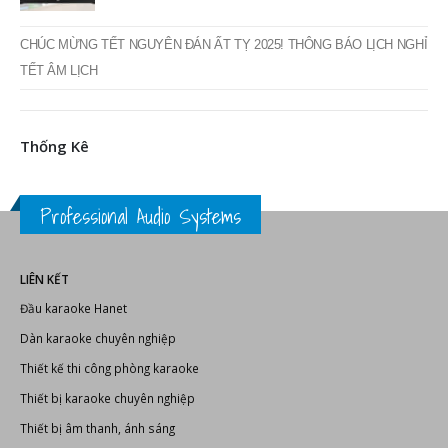
CHÚC MỪNG TẾT NGUYÊN ĐÁN ẤT TỴ 2025! THÔNG BÁO LỊCH NGHỈ
TẾT ÂM LỊCH
Thống Kê
Professional Audio Systems
LIÊN KẾT
Đầu karaoke Hanet
Dàn karaoke chuyên nghiệp
Thiết kế thi công phòng karaoke
Thiết bị karaoke chuyên nghiệp
Thiết bị âm thanh, ánh sáng