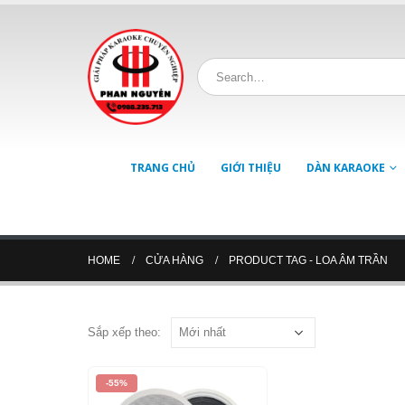
TRANG CHỦ
GIỚI THIỆU
DÀN KARAOKE
HOME
CỬA HÀNG
PRODUCT TAG -
LOA ÂM TRẦN
Sắp xếp theo:
-55%