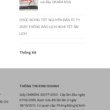
với đầu OKARA M15i
CHÚC MỪNG TẾT NGUYÊN ĐÁN ẤT TỴ
2025! THÔNG BÁO LỊCH NGHỈ TẾT ÂM
LỊCH
Thống Kê
THÔNG TIN KINH DOANH
n
Giấy CNĐKDN: 0307712550 - Cấp lần đầu ngày:
07/03/2009, được sửa đổi lần lần 2 ngày
Hồ Chí
18/10/2013. Cơ quan cấp: Phòng Đăng ký kinh