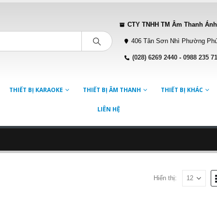
CTY TNHH TM Âm Thanh Ánh
406 Tân Sơn Nhì Phường Phú
(028) 6269 2440
-
0988 235 7
THIẾT BỊ KARAOKE
THIẾT BỊ ÂM THANH
THIẾT BỊ KHÁC
LIÊN HỆ
Hiển thị: