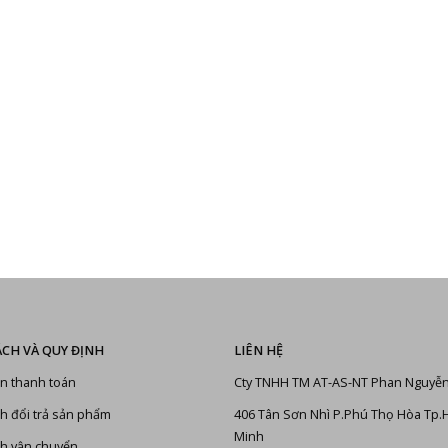
ÁCH VÀ QUY ĐỊNH
LIÊN HỆ
n thanh toán
Cty TNHH TM AT-AS-NT Phan Nguyễ
h đổi trả sản phẩm
406 Tân Sơn Nhì P.Phú Thọ Hòa Tp.
Minh
h vận chuyển