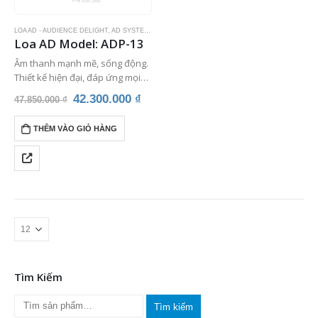
LOA AD - AUDIENCE DELIGHT
,
AD SYSTEMS
,
LOA KARAOKE
,
THIẾT BỊ ÂM THANH
,
THIẾT BỊ K
Loa AD Model: ADP-13
Âm thanh mạnh mẽ, sống động.
Thiết kế hiện đại, đáp ứng mọi
nhu cầu giải trí của các bạn.
Giá
Giá
42.300.000
₫
47.850.000
₫
Thích hợp sử dụng cho karaoke,
gốc
hiện
beer club, sân…
là:
tại
THÊM VÀO GIỎ HÀNG
47.850.000 ₫.
là:
42.300.000 ₫.
Tìm Kiếm
Tìm kiếm