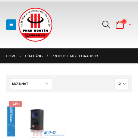
0
HOME
CỬA HÀNG
PRODUCT TAG -
LOA ADP-13
-12%