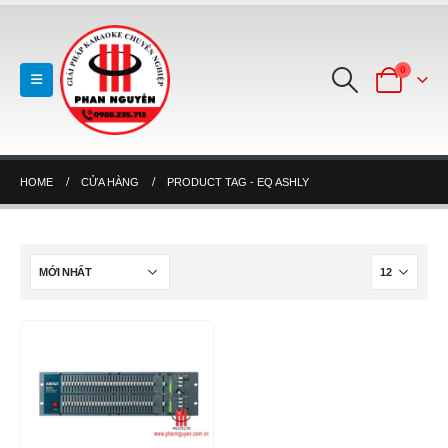
0
HOME
CỬA HÀNG
PRODUCT TAG -
EQ ASHLY