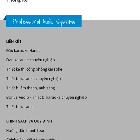
CHÚC MỪNG TẾT NGUYÊN ĐÁN ẤT TỴ 2025! THÔNG BÁO LỊCH NGHỈ
TẾT ÂM LỊCH
Thống Kê
Professional Audio Systems
LIÊN KẾT
Đầu karaoke Hanet
Dàn karaoke chuyên nghiệp
Thiết kế thi công phòng karaoke
Thiết bị karaoke chuyên nghiệp
Thiết bị âm thanh, ánh sáng
Bonus Audio
-
Thiết bị karaoke chuyên nghiệp