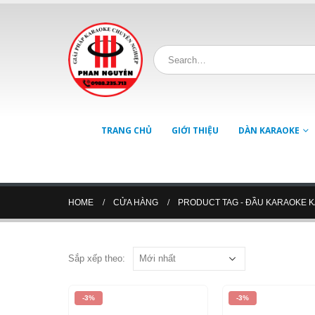
TRANG CHỦ
GIỚI THIỆU
DÀN KARAOKE
HOME
CỬA HÀNG
PRODUCT TAG -
ĐẦU KARAOKE K
Sắp xếp theo:
-3%
-3%