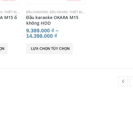
có
có
RA
,
THIẾT BỊ KARAOKE
ĐẦU KARAOKE
,
ĐẦU OKARA
,
THIẾT BỊ KARAOKE
thể
thể
A M15 ổ
Đầu karaoke OKARA M15
được
được
không HDD
chọn
chọn
9.389.000
₫
–
trên
trên
14.398.000
₫
trang
trang
sản
sản
Sản
ỌN
LỰA CHỌN TÙY CHỌN
phẩm
phẩm
phẩm
này
có
nhiều
biến
thể.
Các
tùy
chọn
có
thể
được
chọn