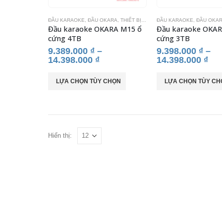
có
có
ĐẦU KARAOKE
,
ĐẦU OKARA
,
THIẾT BỊ KARAOKE
ĐẦU KARAOKE
,
ĐẦU OKA
thể
thể
Đầu karaoke OKARA M15 ổ
Đầu karaoke OKAR
được
được
cứng 4TB
cứng 3TB
chọn
chọn
9.389.000
₫
–
9.398.000
₫
–
trên
trên
14.398.000
₫
14.398.000
₫
trang
trang
sản
sản
Sản
Sản
LỰA CHỌN TÙY CHỌN
LỰA CHỌN TÙY CH
phẩm
phẩm
phẩm
phẩm
này
này
có
có
nhiều
nhiều
biến
biến
Hiển thị:
thể.
thể.
Các
Các
tùy
tùy
chọn
chọn
có
có
thể
thể
được
được
chọn
chọn