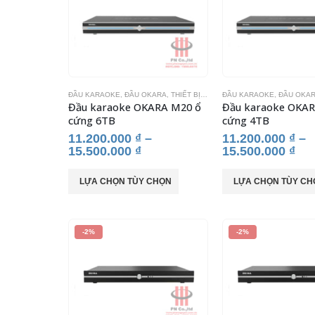
ĐẦU KARAOKE
,
ĐẦU OKARA
,
THIẾT BỊ KARAOKE
ĐẦU KARAOKE
,
ĐẦU OKA
Đầu karaoke OKARA M20 ổ
Đầu karaoke OKAR
cứng 6TB
cứng 4TB
11.200.000
₫
–
11.200.000
₫
–
15.500.000
₫
15.500.000
₫
Sản
Sản
LỰA CHỌN TÙY CHỌN
LỰA CHỌN TÙY CH
phẩm
phẩm
này
này
có
có
-2%
-2%
nhiều
nhiều
biến
biến
thể.
thể.
Các
Các
tùy
tùy
chọn
chọn