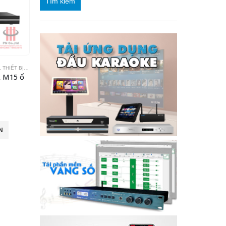
Tìm kiếm
,
THIẾT BỊ KARAOKE
 M15 ổ
N