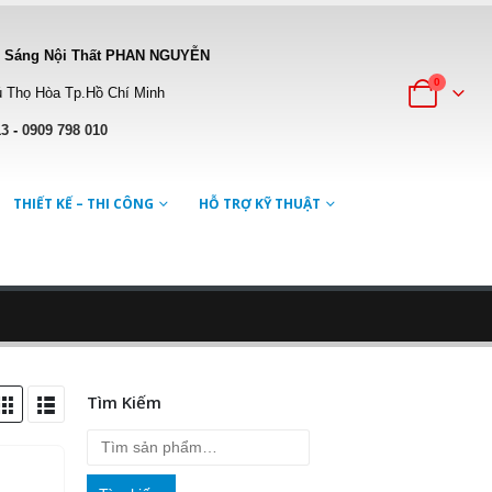
 Sáng Nội Thất PHAN NGUYỄN
0
 Thọ Hòa Tp.Hồ Chí Minh
13
-
0909 798 010
THIẾT KẾ – THI CÔNG
HỖ TRỢ KỸ THUẬT
Tìm Kiếm