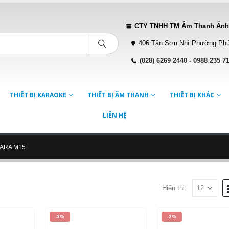
CTY TNHH TM Âm Thanh Ánh
406 Tân Sơn Nhì Phường Phú
(028) 6269 2440
-
0988 235 7
THIẾT BỊ KARAOKE
THIẾT BỊ ÂM THANH
THIẾT BỊ KHÁC
LIÊN HỆ
ARA M15
Hiển thị:
-3%
-2%