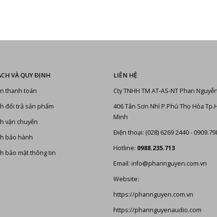
ÁCH VÀ QUY ĐỊNH
LIÊN HỆ
n thanh toán
Cty TNHH TM AT-AS-NT Phan Nguyễ
h đổi trả sản phẩm
406 Tân Sơn Nhì P.Phú Thọ Hòa Tp.
Minh
h vận chuyển
Điện thoại: (028) 6269 2440 - 0909.79
ch bảo hành
Hotline:
0988.235.713
h bảo mật thông tin
Email: info@phannguyen.com.vn
Website:
https://phannguyen.com.vn
https://phannguyenaudio.com