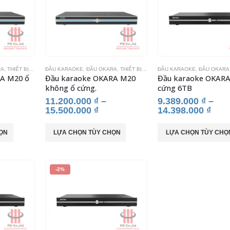
RA
,
THIẾT BỊ KARAOKE
ĐẦU KARAOKE
,
ĐẦU OKARA
,
THIẾT BỊ KARAOKE
ĐẦU KARAOKE
,
ĐẦU OKARA
A M20 ổ
Đầu karaoke OKARA M20
Đầu karaoke OKARA
không ổ cứng.
cứng 6TB
11.200.000
₫
–
9.389.000
₫
–
15.500.000
₫
14.398.000
₫
Sản
Sản
ỌN
LỰA CHỌN TÙY CHỌN
LỰA CHỌN TÙY CHỌ
phẩm
phẩm
này
này
có
có
-2%
nhiều
nhiều
biến
biến
thể.
thể.
Các
Các
tùy
tùy
chọn
chọn