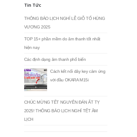
nhất
nhất
Tin Tức
THÔNG BÁO LỊCH NGHỈ LỄ GIỖ TỔ HÙNG
VƯƠNG 2025
TOP 15+ phần mềm do âm thanh tốt nhất
hiện nay
Các định dạng âm thanh phổ biến
Cách kết nối dây key cảm ứng
với đầu OKARA M15i
CHÚC MỪNG TẾT NGUYÊN ĐÁN ẤT TỴ
2025! THÔNG BÁO LỊCH NGHỈ TẾT ÂM
LỊCH