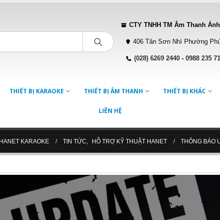
CTY TNHH TM Âm Thanh Ánh
406 Tân Sơn Nhì Phường Phú
(028) 6269 2440
-
0988 235 7
THIẾT BỊ KARAOKE
THIẾT BỊ ÂM THANH
THIẾT BỊ KHÁC
LIÊN HỆ
 HANET KARAOKE
TIN TỨC
,
HỖ TRỢ KỸ THUẬT HANET
THÔNG BÁO 