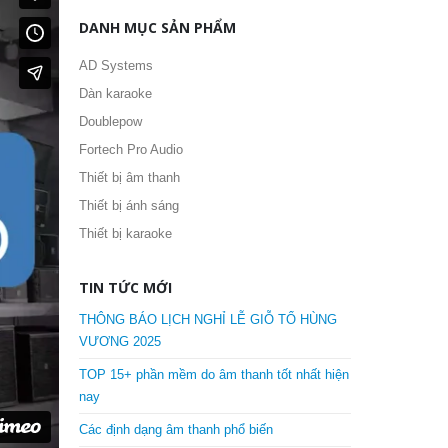
DANH MỤC SẢN PHẨM
AD Systems
Dàn karaoke
Doublepow
Fortech Pro Audio
Thiết bị âm thanh
Thiết bị ánh sáng
Thiết bị karaoke
TIN TỨC MỚI
THÔNG BÁO LỊCH NGHỈ LỄ GIỖ TỔ HÙNG
VƯƠNG 2025
TOP 15+ phần mềm do âm thanh tốt nhất hiện
nay
Các định dạng âm thanh phổ biến