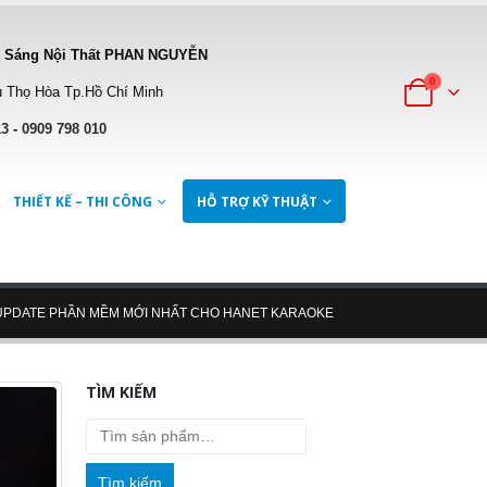
 Sáng Nội Thất PHAN NGUYỄN
0
 Thọ Hòa Tp.Hồ Chí Minh
13
-
0909 798 010
THIẾT KẾ – THI CÔNG
HỖ TRỢ KỸ THUẬT
UPDATE PHẦN MỀM MỚI NHẤT CHO HANET KARAOKE
TÌM KIẾM
Tìm kiếm