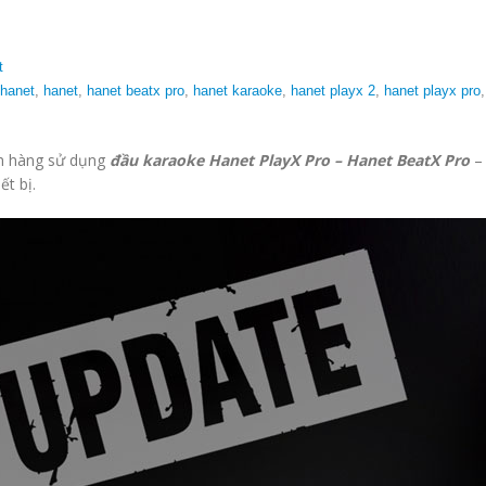
t
 hanet
,
hanet
,
hanet beatx pro
,
hanet karaoke
,
hanet playx 2
,
hanet playx pro
ch hàng sử dụng
đầu karaoke Hanet PlayX Pro – Hanet BeatX Pro
ết bị.