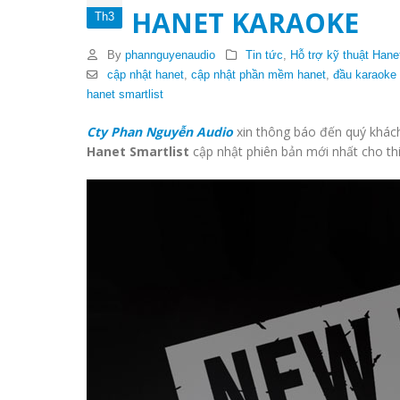
HANET KARAOKE
Th3
By
phannguyenaudio
Tin tức
,
Hỗ trợ kỹ thuật Hane
cập nhật hanet
,
cập nhật phần mềm hanet
,
đầu karaoke
hanet smartlist
Cty Phan Nguyễn Audio
xin thông báo đến quý khá
Hanet Smartlist
cập nhật phiên bản mới nhất cho thi