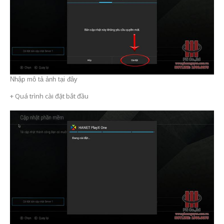
Nhập mô tả ảnh tại đây
+ Quá trình cài đặt bắt đầu