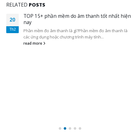
RELATED
POSTS
TOP 15+ phần mềm do âm thanh tốt nhất hiện
20
nay
Th2
Phần mềm đo âm thanh là gì?Phần mềm đo âm thanh là
các ứng dụng hoặc chương trình máy tính...
read more