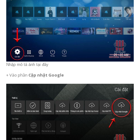
Nhập mô tả ảnh tại đây
+ Vào phần
Cập nhật Google