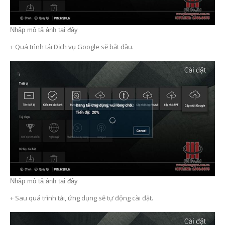
Nhập mô tả ảnh tại đây
+ Quá trình tải Dịch vụ Google sẽ bắt đầu.
Nhập mô tả ảnh tại đây
+ Sau quá trình tải, ứng dụng sẽ tự động cài đặt.