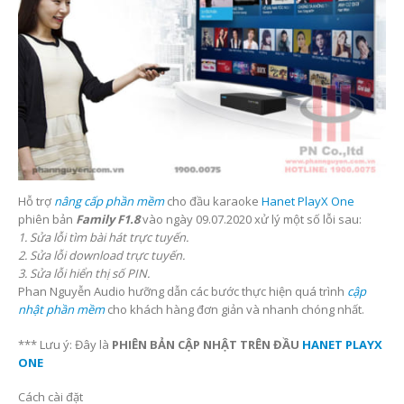
Hỗ trợ
nâng cấp phần mềm
cho đầu karaoke
Hanet PlayX One
phiên bản
Family F1.8
vào ngày 09.07.2020 xử lý một số lỗi sau:
1. Sửa lỗi tìm bài hát trực tuyến.
2. Sửa lỗi download trực tuyến.
3. Sửa lỗi hiển thị số PIN.
Phan Nguyễn Audio hưỡng dẫn các bước thực hiện quá trình
cập
nhật phần mềm
cho khách hàng đơn giản và nhanh chóng nhất.
*** Lưu ý: Đây là
PHIÊN BẢN CẬP NHẬT TRÊN ĐẦU
HANET PLAYX
ONE
Cách cài đặt