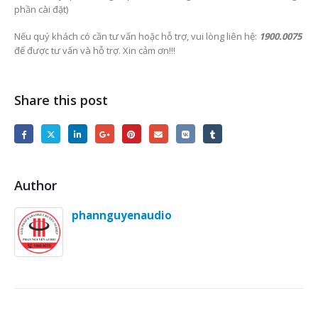
phần cài đặt)
Nếu quý khách có cần tư vấn hoặc hỗ trợ, vui lòng liên hệ:
1900.0075
để được tư vấn và hỗ trợ. Xin cảm ơn!!!
Share this post
Author
phannguyenaudio