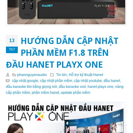
HƯỚNG DẪN CẬP NHẬT
13
PHẦN MỀM F1.8 TRÊN
Th7
ĐẦU HANET PLAYX ONE
By
phannguyenaudio
Tin tức
,
Hỗ trợ kỹ thuật Hanet
cập nhật google
,
cập nhật phần mềm
,
cập nhật youtube
,
đầu hanet
,
đầu karaoke tìm bằng giọng nói
,
đầu karaoke vod
,
hanet playx one
,
nâng
cấp phần mềm
,
phần mềm hanet
,
update phần mềm