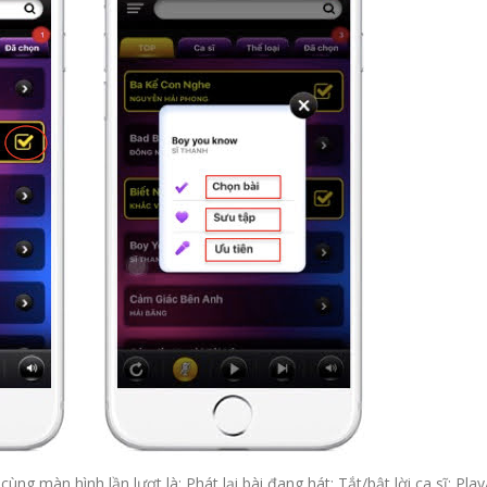
ng màn hình lần lượt là: Phát lại bài đang hát; Tắt/bật lời ca sĩ; Pla