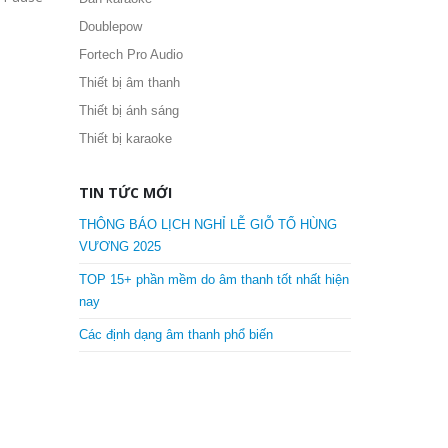
DANH MỤC SẢN PHẨM
AD Systems
Dàn karaoke
Doublepow
Fortech Pro Audio
Thiết bị âm thanh
Thiết bị ánh sáng
Thiết bị karaoke
TIN TỨC MỚI
THÔNG BÁO LỊCH NGHỈ LỄ GIỖ TỔ HÙNG
VƯƠNG 2025
TOP 15+ phần mềm do âm thanh tốt nhất hiện
nay