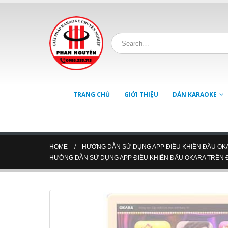
TRANG CHỦ
GIỚI THIỆU
DÀN KARAOKE
HOME
HƯỚNG DẪN SỬ DỤNG APP ĐIỀU KHIỂN ĐẦU OKA
HƯỚNG DẪN SỬ DỤNG APP ĐIỀU KHIỂN ĐẦU OKARA TRÊN Đ