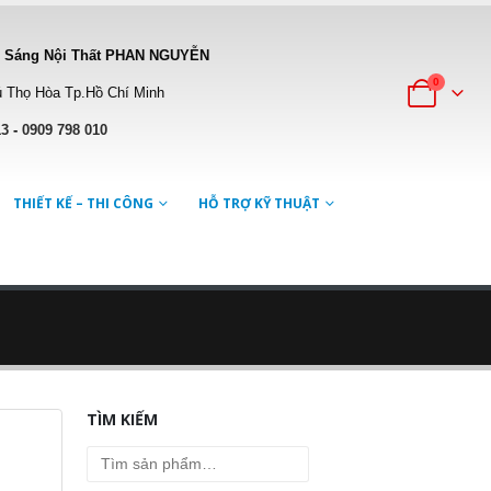
 Sáng Nội Thất PHAN NGUYỄN
0
 Thọ Hòa Tp.Hồ Chí Minh
13
-
0909 798 010
THIẾT KẾ – THI CÔNG
HỖ TRỢ KỸ THUẬT
TÌM KIẾM