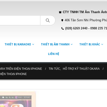
CTY TNHH TM Âm Thanh Ánh
406 Tân Sơn Nhì Phường Phú
(028) 6269 2440
-
0988 235 7
THIẾT BỊ KARAOKE
THIẾT BỊ ÂM THANH
THIẾT BỊ KHÁC
LIÊN HỆ
RA TRÊN ĐIỆN THOẠI IPHONE
TIN TỨC
,
HỖ TRỢ KỸ THUẬT OKARA
IỆN THOẠI IPHONE