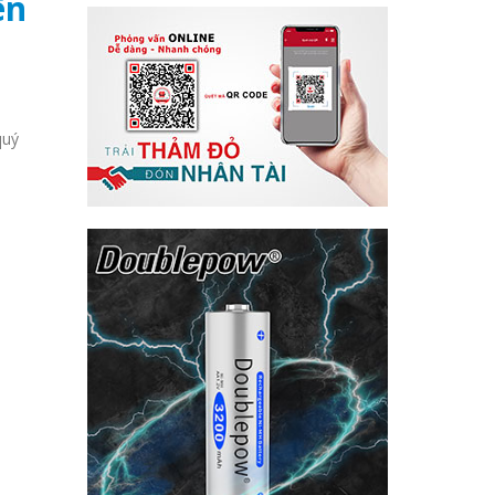
ên
quý