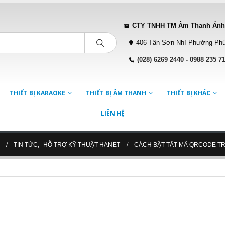
CTY TNHH TM Âm Thanh Ánh
406 Tân Sơn Nhì Phường Phú
(028) 6269 2440
-
0988 235 7
THIẾT BỊ KARAOKE
THIẾT BỊ ÂM THANH
THIẾT BỊ KHÁC
LIÊN HỆ
TIN TỨC
,
HỖ TRỢ KỸ THUẬT HANET
CÁCH BẬT TẮT MÃ QRCODE TR