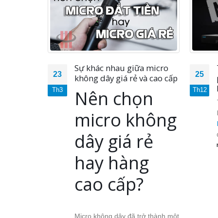
 NHẬT
Sự khác nhau giữa micro
23
25
ET
không dây giá rẻ và cao cấp
3
Th3
Nên chọn
Th12
io
xin thông
àng sử dụng
micro không
yX Pro -...
dây giá rẻ
hay hàng
cao cấp?
Micro không dây đã trở thành một