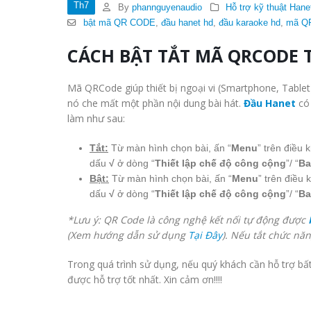
Th7
By
phannguyenaudio
Hỗ trợ kỹ thuật Hane
bật mã QR CODE
,
đầu hanet hd
,
đầu karaoke hd
,
mã QR
CÁCH BẬT TẮT MÃ QRCODE T
Mã QRCode giúp thiết bị ngoại vi (Smartphone, Tablet)
nó che mất một phần nội dung bài hát.
Đầu Hanet
có 
làm như sau:
Tắt:
Từ màn hình chọn bài, ấn “
Menu
” trên điều 
dấu
√
ở dòng “
Thiết lập chế độ công cộng
”/ “
Ba
Bật:
Từ màn hình chọn bài, ấn “
Menu
” trên điều 
dấu
√
ở dòng “
Thiết lập chế độ công cộng
”/ “
Ba
*Lưu ý: QR Code là công nghệ kết nối tự động được
(Xem hướng dẫn sử dụng
Tại Đây
). Nếu tắt chức nă
Trong quá trình sử dụng, nếu quý khách cần hỗ trợ bất
được hỗ trợ tốt nhất. Xin cảm ơn!!!!