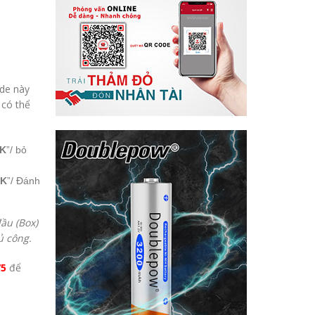
ode này
 có thể
K
”/ bỏ
K
”/ Đánh
đầu (Box)
ủ công.
75
để