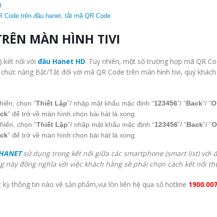
t
 Code trên đầu hanet
,
tắt mã QR Code
RÊN MÀN HÌNH TIVI
 kết nối với
đầu Hanet HD
. Tuy nhiên, một số trường hợp mã QR C
chức năng Bật/Tắt đối với mã QR Code trên màn hình tivi, quý khách
khiển, chọn “
Thiết Lập
”/ nhập mật khẩu mặc định “
123456
”/ “
Back
”/ “
O
ck
” để trở về màn hình chọn bài hát là xong.
khiển, chọn “
Thiết Lập
”/ nhập mật khẩu mặc định “
123456
”/ “
Back
”/ “
O
ck
” để trở về màn hình chọn bài hát là xong.
HANET
sử dụng trong kết nối giữa các smartphone (smart list) với 
ng này đồng nghĩa với việc khách hàng sẽ phải chọn cách kết nối th
 kỳ thông tin nào về sản phẩm,vui lòn liên hệ qua số hotline
1900.00