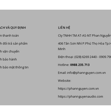
ÁCH VÀ QUY ĐỊNH
LIÊN HỆ
n thanh toán
Cty TNHH TM AT-AS-NT Phan Nguyễ
h đổi trả sản phẩm
406 Tân Sơn Nhì P.Phú Thọ Hòa Tp.
Minh
h vận chuyển
Điện thoại: (028) 6269 2440 - 0909.79
ch bảo hành
Hotline:
0988.235.713
h bảo mật thông tin
Email: info@phannguyen.com.vn
Website:
https://phannguyen.com.vn
https://phannguyenaudio.com