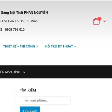
 Sáng Nội Thất PHAN NGUYỄN
0
 Thọ Hòa Tp.Hồ Chí Minh
13
-
0909 798 010
THIẾT KẾ – THI CÔNG
HỖ TRỢ KỸ THUẬT
ÊN MÀN HÌNH TIVI
TÌM KIẾM
Tìm kiếm