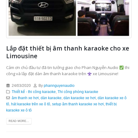
Lắp đặt thiết bị âm thanh karaoke cho xe
Limousine
Cảm ơn chủ đầu tư đã tin tưởng giao cho Phan Nguyễn Audio
thi
công và lắp đặt dàn âm thanh karaoke trên
xe Limousine!
24/03/2020
By
phannguyenaudio
Thiết kế - thi công karaoke
,
Thi công phòng karaoke
âm thanh xe hơi
,
dàn karaoke
,
dàn karaoke xe hơi
,
dàn karaoke xe ô
tô
,
hát karaoke trên xe ô tô
,
setup âm thanh karaoke xe hơi
,
thiết bị
karaoke xe ô tô
READ MORE...