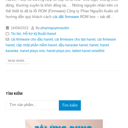
động, thường xuyên bị khởi động lại,… Những nguyên nhân trên có
thể thiết bị đã bị lỗi ROM (Firmware).Công ty Phan Nguyễn Audio sẽ
hướng dẫn quý khách cách
cài đặt firmware
ROM box – tab để...
16/09/2022
By
phannguyenaudio
Tin tức
,
Hỗ trợ kỹ thuật Hanet
cài firmware cho đầu hanet
,
cài firmware cho tab hanet
,
cài firmware
hanet
,
cập nhật phần mềm hanet
,
đầu karaoke hanet
,
hanet
,
hanet
karaoke
,
hanet playx one
,
hanet playx pro
,
tablet hanet smartlist
READ MORE...
TÌM KIẾM
Tìm kiếm