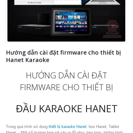
Hướng dẫn cài đặt firmware cho thiết bị
Hanet Karaoke
HƯỚNG DẪN CÀI ĐẶT
FIRMWARE CHO THIẾT BỊ
ĐẦU KARAOKE HANET
Trong quá trình sử dụng
thiết bị karaoke Hanet
: box Hanet, Tablet
Hanet,.. Một số trường hợp sẽ xảy ra lỗi như: treo logo, không khởi