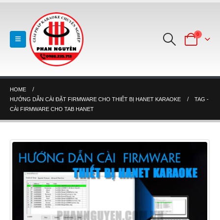
0
HOME
HƯỚNG DẪN CÀI ĐẶT FIRMWARE CHO THIẾT BỊ HANET KARAOKE
TAG -
CÀI FIRMWARE CHO TAB HANET