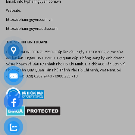
Cty TNHH TM AT-AS-NT Phan Nguyễn
406 Tân Sơn Nhì P.Phú Thọ Hòa Tp.Hồ Chí Minh
Điện thoại: (028) 6269 2440 - 0909.798.010
Hotline:
0988.235.713
Email: info@phannguyen.com.vn
Website:
https://phannguyen.com.vn
https://phannguyenaudio.com
THÔNG TIN KINH DOANH
Giấy CNĐKDN: 0307712550 - Cấp lần đầu ngày: 07/03/2009, được sửa
đổi lần lần 2 ngày 18/10/2013. Cơ quan cấp: Phòng Đăng ký kinh doanh
Sở Kế hoạch và Đầu tư Thành Phố Hồ Chí Minh. Địa chỉ: 406 Tân Sơn Nhì
Phường Tân Quý Quận Tân Phú Thành Phố Hồ Chí Minh, Việt Nam. Số
điện thoại: (028) 6269 2440 - 0988.235.713