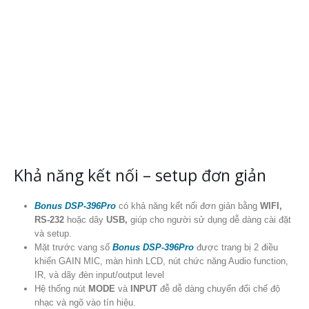
Khả năng kết nối – setup đơn giản
Bonus DSP-396Pro
có khả năng kết nối đơn giản bằng
WIFI,
RS-232
hoặc dây
USB,
giúp cho người sử dụng dễ dàng cài đặt
và setup.
Mặt trước vang số
Bonus DSP-396Pro
được trang bị 2 điều
khiển GAIN MIC, màn hình LCD, nút chức năng Audio function,
IR, và dãy đèn input/output level
Hệ thống nút
MODE
và
INPUT
đễ dễ dàng chuyển đổi chế độ
nhạc và ngõ vào tín hiệu.
Phía sau hệ các cổng kết nối RCA (Audio in) và các cổng
XLR
out
và
REC out.
Hỗ trợ tối đa 128 kịch bản đặt trước. Toàn bộ trạng thái máy và
từng cài đặt trước có thể được lưu trữ và gọi riêng. Nó cũng có
chức năng bảo vệ bằng mật khẩu giúp thiết bị an toàn hơn.
Phần mềm setup mạnh mẽ, dễ dàng điều chỉnh và setup.