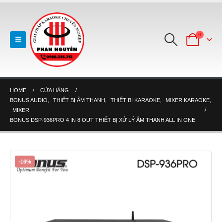
0
HOME
CỬA HÀNG
BONUS AUDIO
,
THIẾT BỊ ÂM THANH
,
THIẾT BỊ KARAOKE
,
MIXER KARAOKE
,
MIXER
BONUS DSP-936PRO 4 IN 8 OUT THIẾT BỊ XỬ LÝ ÂM THANH ALL IN ONE
-16%