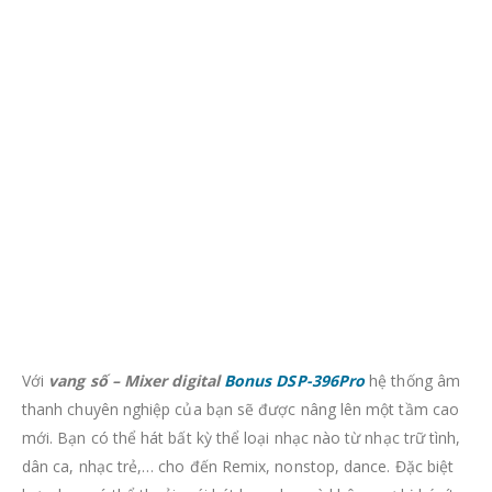
Với
vang số – Mixer digital
Bonus DSP-396Pro
hệ thống âm
thanh chuyên nghiệp của bạn sẽ được nâng lên một tầm cao
mới. Bạn có thể hát bất kỳ thể loại nhạc nào từ nhạc trữ tình,
dân ca, nhạc trẻ,… cho đến Remix, nonstop, dance. Đặc biệt
hơn, bạn có thể thoải mái hát karaoke mà không sợ bị hú rít
gây mất cảm hứng khi hát. Vang số Fortech MD-48 có thể
được xem là trái tim của cả dàn âm thanh.