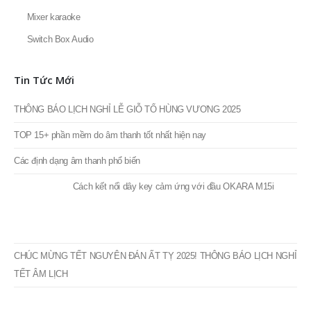
CHÚC MỪNG TẾT NGUYÊN ĐÁN ẤT TỴ 2025! THÔNG BÁO LỊCH NGHỈ
TẾT ÂM LỊCH
Thống Kê
SẢN PHẨM TƯƠNG TỰ
-10%