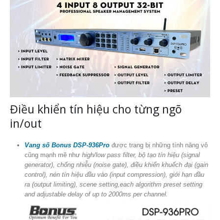
Điều khiển tín hiệu cho từng ngõ
in/out
Vang số Bonus DSP-936Pro
được trang bị những tính năng vô
cũng mạnh mẽ như
high/low pass filter, bộ tạo tín hiệu (signal
generator), chống nhiễu (noise gate), điều khiển khuếch đại (gain
control), nén tín hiệu đầu vào (input compression), giới hạn đầu
ra (output limiting), scene setting,each algorithm preset setting
and adjustable delay of up to 2000ms per channel.