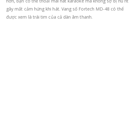
Sản phẩm được phân phối và bảo hành chính hãng tại
Phan
Nguyễn Audio.
Nếu các bạn cần tư vấn, demo, hay nghe thử
để cảm nhận được chất lượng âm thanh mà Vang số
Bonus
DSP-396Pro
mang lại, hãy liên hệ ngay số hotline:
1900.0075
để được tư vấn và giải đáp tốt nhất.
Mọi thông tin về sản phẩm, quý khách vui lòng liên hệ:
Cty TNHH TM Âm Thanh Ánh Sáng Nội Thất PHAN NGUYỄN
(Phan Nguyễn Audio)