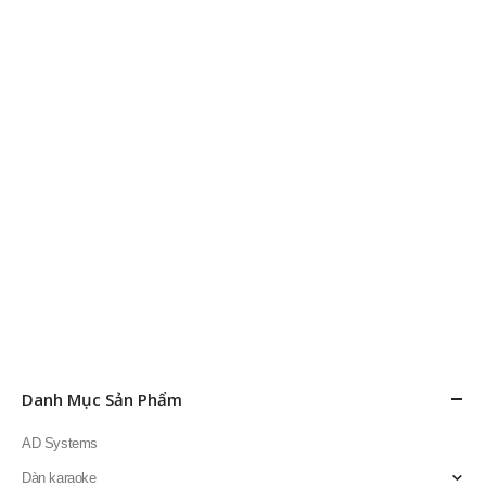
Danh Mục Sản Phẩm
AD Systems
Dàn karaoke
Doublepow
Fortech Pro Audio
Thiết bị âm thanh
Thiết bị ánh sáng
Thiết bị karaoke
Amply karaoke
Bonus Audio
Đầu karaoke