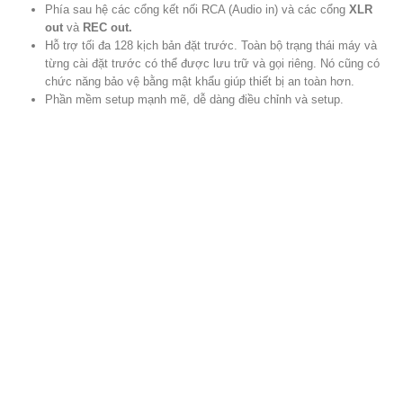
Độ ổn định cao
Độ ổn định của sản phẩm rất cao, tỷ lệ sai số và méo tiếng rất
thấp, không bị sai lệch tín hiệu hay tần số setup do sử dụng thời
gian lâu nhờ công nghệ kỹ thuật số có độ chính xác cao, không
bao giờ bị sai về mặt cơ học như các âmly analog hiện nay.