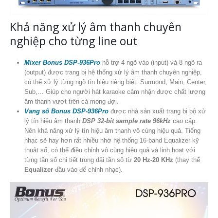
Khả năng xử lý âm thanh chuyên
nghiệp cho từng line out
Mixer Bonus DSP-936Pro
hỗ trợ 4 ngõ vào (input) và 8 ngõ ra
(output) được trang bị hệ thống xử lý âm thanh chuyên nghiệp,
có thể xử lý từng ngõ tìn hiệu riêng biệt: Surruond, Main, Center,
Sub,… Giúp cho người hát karaoke cảm nhận được chất lượng
âm thanh vượt trên cả mong đợi.
Vang số Bonus DSP-936Pro
được nhà sản xuất trang bị bộ xử
lý tín hiệu âm thanh
DSP 32-bit sample rate 96kHz
cao cấp.
Nên khả năng xử lý tín hiệu âm thanh vô cùng hiệu quả. Tiếng
nhạc sẽ hay hơn rất nhiều nhờ hệ thống 16-band Equalizer kỹ
thuật số, có thể điều chỉnh vô cùng hiệu quả và linh hoạt với
từng tần số chi tiết trong dải tần số từ
20 Hz-20 KHz
(thay thế
Equalizer
đầu vào để chỉnh nhạc).