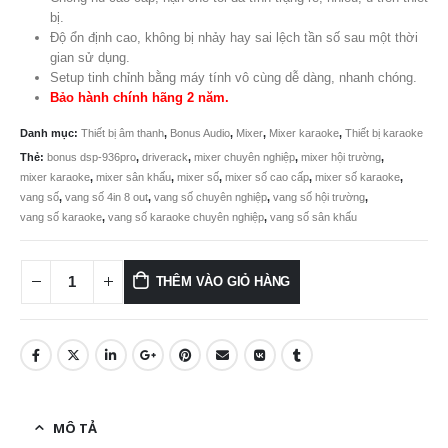
15.490.000 ₫.
là:
bị.
Độ ổn định cao, không bị nhảy hay sai lệch tần số sau một thời
12.990.
gian sử dụng.
Setup tinh chỉnh bằng máy tính vô cùng dễ dàng, nhanh chóng.
Bảo hành chính hãng 2 năm.
Danh mục:
Thiết bị âm thanh
,
Bonus Audio
,
Mixer
,
Mixer karaoke
,
Thiết bị karaoke
Thẻ:
bonus dsp-936pro
,
driverack
,
mixer chuyên nghiệp
,
mixer hội trường
,
mixer karaoke
,
mixer sân khấu
,
mixer số
,
mixer số cao cấp
,
mixer số karaoke
,
vang số
,
vang số 4in 8 out
,
vang số chuyên nghiệp
,
vang số hội trường
,
vang số karaoke
,
vang số karaoke chuyên nghiệp
,
vang số sân khấu
THÊM VÀO GIỎ HÀNG
MÔ TẢ