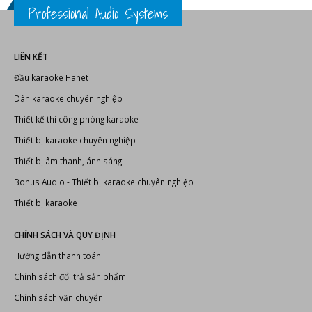
Thiết bị karaoke
CHÍNH SÁCH VÀ QUY ĐỊNH
Hướng dẫn thanh toán
Chính sách đổi trả sản phẩm
Chính sách vận chuyển
Chính sách bảo hành
Chính sách bảo mật thông tin
LIÊN HỆ
Cty TNHH TM AT-AS-NT Phan Nguyễn
406 Tân Sơn Nhì P.Phú Thọ Hòa Tp.Hồ Chí Minh
Điện thoại: (028) 6269 2440 - 0909.798.010
Hotline:
0988.235.713
Email: info@phannguyen.com.vn
Website: