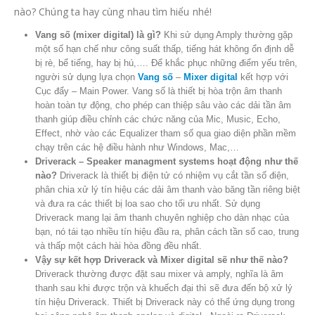
nào? Chúng ta hay cùng nhau tìm hiểu nhé!
Vang số (mixer digital) là gì?
Khi sử dụng Amply thường gặp
một số hạn chế như công suất thấp, tiếng hát không ổn định dễ
bị rè, bể tiếng, hay bị hú,…. Để khắc phục những điểm yếu trên,
người sử dụng lựa chọn
Vang số
–
Mixer digital
kết hợp với
Cục đẩy – Main Power. Vang số là thiết bị hòa trộn âm thanh
hoàn toàn tự động, cho phép can thiệp sâu vào các dải tần âm
thanh giúp điều chỉnh các chức năng của Mic, Music, Echo,
Effect, nhờ vào các Equalizer tham số qua giao diện phần mềm
chạy trên các hệ điều hành như Windows, Mac,…
Driverack – Speaker managment systems hoạt động như thế
nào?
Driverack là thiết bị điện tử có nhiệm vụ cắt tần số điện,
phân chia xử lý tín hiệu các dải âm thanh vào băng tần riêng biệt
và đưa ra các thiết bị loa sao cho tối ưu nhất. Sử dụng
Driverack mang lại âm thanh chuyên nghiệp cho dàn nhạc của
bạn, nó tái tạo nhiều tín hiệu đầu ra, phân cách tần số cao, trung
và thấp một cách hài hòa đồng đều nhất.
Vậy sự kết hợp Driverack và Mixer digital sẽ như thế nào?
Driverack thường được đặt sau mixer và amply, nghĩa là âm
thanh sau khi được trộn và khuếch đại thì sẽ đưa đến bộ xử lý
tín hiệu Driverack. Thiết bị Driverack này có thể ứng dụng trong