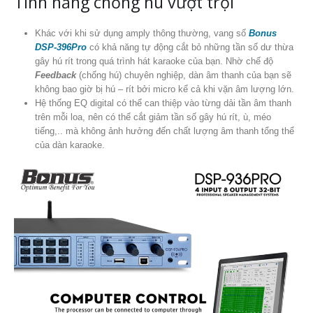
Tính năng chống hú vượt trội
Khác với khi sử dụng amply thông thường, vang số
Bonus
DSP-396Pro
có khả năng tự động cắt bỏ những tần số dư thừa
gây hú rít trong quá trình hát karaoke của bạn. Nhờ chế độ
Feedback
(chống hú) chuyên nghiệp, dàn âm thanh của bạn sẽ
không bao giờ bị hú – rít bởi micro kể cả khi vặn âm lượng lớn.
Hệ thống EQ digital có thể can thiệp vào từng dải tần âm thanh
trên mỗi loa, nên có thể cắt giảm tần số gây hú rít, ù, méo
tiếng,.. mà không ảnh hưởng đến chất lượng âm thanh tổng thể
của dàn karaoke.