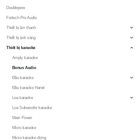
Đầu karaoke Hanet
Loa karaoke
Loa Subwoofer karaoke
Main Power
Micro karaoke
Micro karaoke đứng
Mixer karaoke
Switch Box Audio
Tin Tức Mới
THÔNG BÁO LỊCH NGHỈ LỄ GIỖ TỔ HÙNG VƯƠNG 2025
TOP 15+ phần mềm do âm thanh tốt nhất hiện nay
Các định dạng âm thanh phổ biến
Cách kết nối dây key cảm ứng với đầu OKARA M15i