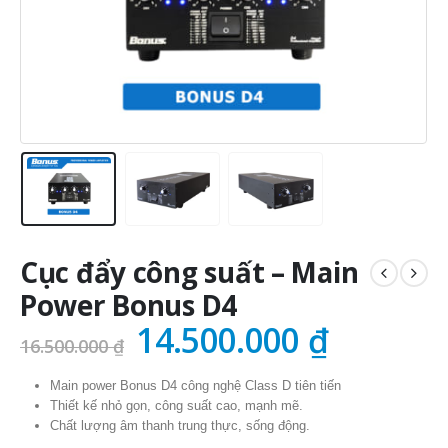
Cục đẩy công suất – Main
Power Bonus D4
Giá
Giá
14.500.000
₫
16.500.000
₫
gốc
hiện
Main power Bonus D4 công nghệ Class D tiên tiến
là:
tại
Thiết kế nhỏ gọn, công suất cao, mạnh mẽ.
16.500.000 ₫.
là:
Chất lượng âm thanh trung thực, sống động.