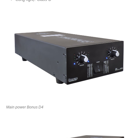
Main power Bonus D4