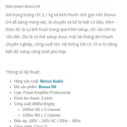
Main power Bonus D4
Vơi trọng lượng chỉ 2,1 kg và kích thước nhỏ gọn nên Bonus
D4 dễ dang mang vác, di chuyển và bố trí bất cứ đâu. Kèm
theo đó là sự linh hoạt trong quá trình setup, chỉ cần tốn từ
10s đến 20s là có thể setup được một hệ thống âm thanh
chuyên nghiệp, công suất lớn. Hệ thống SW có 10 vị trí riêng
biệt để setup công suất phù hợp.
Thông số kỹ thuật:
Hãng sản xuất:
Bonus Audio
Mã sản phẩm:
Bonus D4
Loại: Power Amplifier Professional
Kênh âm thanh: 2 kênh
Công suất 4800w Brigde;
2400w/ 4Ω x 2 channel.
1200w /8Ω x 2 channel.
Điện áp: 100V – 240V AC / 50Hz – 60Hz
Công nghệ: Class D