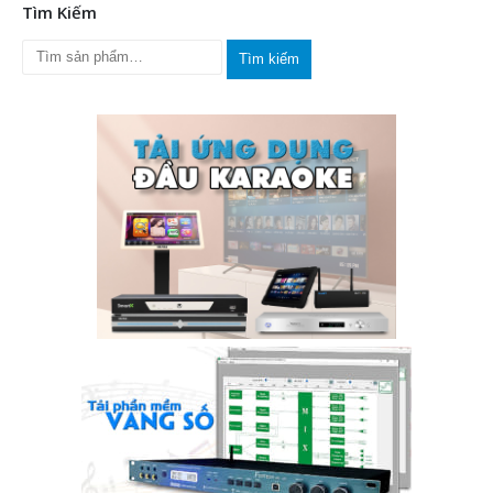
Tìm Kiếm
Tìm kiếm