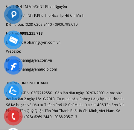
Cty TNHH TM AT-AS-NT Phan Nguyễn
406 Tân Sơn Nhì P.Phú Thọ Hòa Tp.Hồ Chí Minh
Điện thoại: (028) 6269 2440 - 0909.798.010
Hotline:
0988.235.713
Email: info@phannguyen.com.vn
Website:
https://phannguyen.com.vn
https://phannguyenaudio.com
THÔNG TIN KINH DOANH
Giấy CNĐKDN: 0307712550 - Cấp lần đầu ngày: 07/03/2009, được sửa
đổi lần lần 2 ngày 18/10/2013. Cơ quan cấp: Phòng Đăng ký kinh doanh
Sở Kế hoạch và Đầu tư Thành Phố Hồ Chí Minh. Địa chỉ: 406 Tân Sơn Nhì
Phường Tân Quý Quận Tân Phú Thành Phố Hồ Chí Minh, Việt Nam. Số
điện thoại: (028) 6269 2440 - 0988.235.713