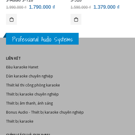
Giá
Giá
Giá
Giá
1.790.000
₫
1.379.000
₫
1.990.000
₫
1.590.000
₫
n
gốc
hiện
gốc
hiện
là:
tại
là:
tại
1.990.000 ₫.
là:
1.590.000 ₫.
là:
0.000 ₫.
1.790.000 ₫.
1.379.
Professional Audio Systems
LIÊN KẾT
Đầu karaoke Hanet
Dàn karaoke chuyên nghiệp
Thiết kế thi công phòng karaoke
Thiết bị karaoke chuyên nghiệp
Thiết bị âm thanh, ánh sáng
Bonus Audio
-
Thiết bị karaoke chuyên nghiệp
Thiết bị karaoke