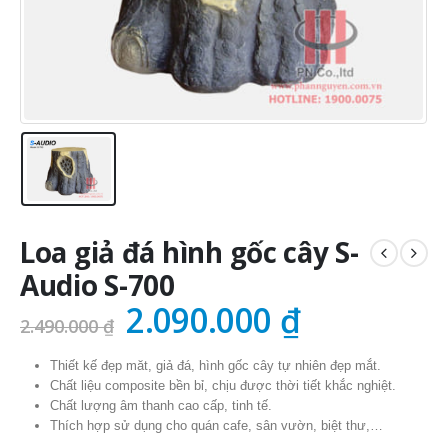
Loa giả đá hình gốc cây S-
Audio S-700
Giá
Giá
2.090.000
₫
2.490.000
₫
gốc
hiện
Thiết kế đẹp măt, giả đá, hình gốc cây tự nhiên đẹp mắt.
là:
tại
Chất liệu composite bền bỉ, chịu được thời tiết khắc nghiệt.
2.490.000 ₫.
là:
Chất lượng âm thanh cao cấp, tinh tế.
Thích hợp sử dụng cho quán cafe, sân vườn, biệt thư,…