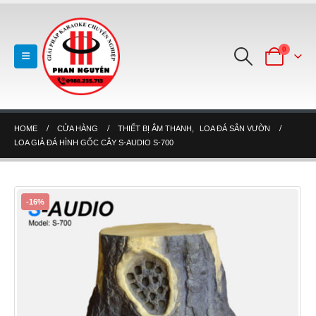
0
HOME
CỬA HÀNG
THIẾT BỊ ÂM THANH
,
LOA ĐÁ SÂN VƯỜN
LOA GIẢ ĐÁ HÌNH GỐC CÂY S-AUDIO S-700
-16%