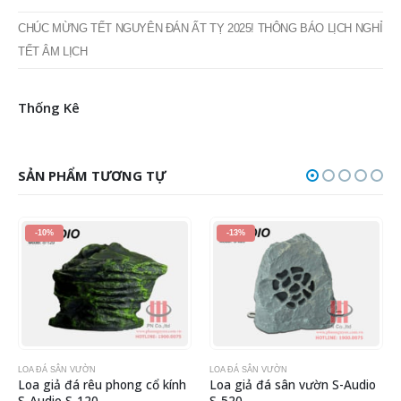
CHÚC MỪNG TẾT NGUYÊN ĐÁN ẤT TỴ 2025! THÔNG BÁO LỊCH NGHỈ
TẾT ÂM LỊCH
Thống Kê
SẢN PHẨM TƯƠNG TỰ
-10%
-13%
LOA ĐÁ SÂN VƯỜN
LOA ĐÁ SÂN VƯỜN
Loa giả đá rêu phong cổ kính
Loa giả đá sân vườn S-Audio
S-Audio S-120
S-520