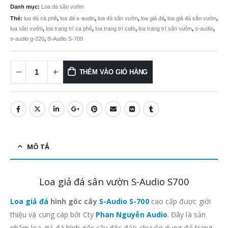
2.090.000
Danh mục:
Loa đá sân vườn
Thẻ:
loa đá cà phê
,
loa đá s-audio
,
loa đá sân vườn
,
loa giả đá
,
loa giả đá sân vườn
,
loa sân vườn
,
loa trang trí ca phê
,
loa trang trí cafe
,
loa trang trí sân vườn
,
s-audio
,
s-audio g-220
,
S-Audio S-700
THÊM VÀO GIỎ HÀNG
MÔ TẢ
Loa giả đá sân vườn S-Audio S700
Loa giả đá
hình gốc cây
S-Audio S-700
cao cấp được giới
thiệu và cung cáp bởi Cty
Phan Nguyễn Audio
. Đây là sản
phẩm loa giả đá hình gốc cây độc đáo chuyên dụng để trang