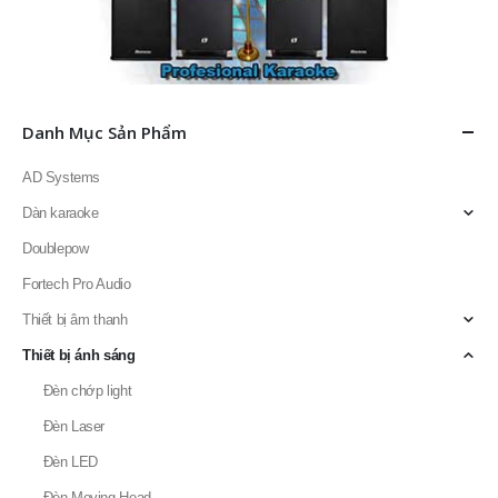
Danh Mục Sản Phẩm
AD Systems
Dàn karaoke
Doublepow
Fortech Pro Audio
Thiết bị âm thanh
Thiết bị ánh sáng
Đèn chớp light
Đèn Laser
Đèn LED
Đèn Moving Head