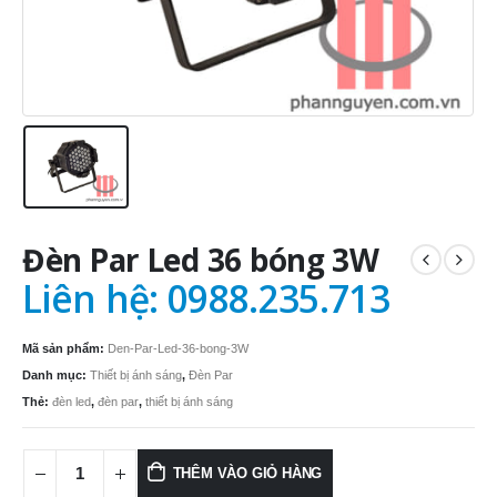
Đèn Par Led 36 bóng 3W
Liên hệ: 0988.235.713
Mã sản phẩm:
Den-Par-Led-36-bong-3W
Danh mục:
Thiết bị ánh sáng
,
Đèn Par
Thẻ:
đèn led
,
đèn par
,
thiết bị ánh sáng
THÊM VÀO GIỎ HÀNG