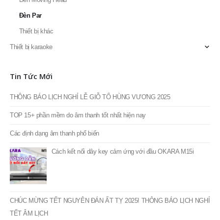
Đèn Par
Thiết bị khác
Thiết bị karaoke
Tin Tức Mới
THÔNG BÁO LỊCH NGHỈ LỄ GIỖ TỔ HÙNG VƯƠNG 2025
TOP 15+ phần mềm do âm thanh tốt nhất hiện nay
Các định dạng âm thanh phổ biến
Cách kết nối dây key cảm ứng với đầu OKARA M15i
CHÚC MỪNG TẾT NGUYÊN ĐÁN ẤT TỴ 2025! THÔNG BÁO LỊCH NGHỈ
TẾT ÂM LỊCH