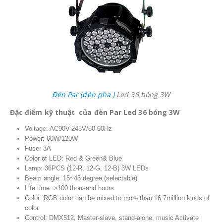
Đèn Par (đèn pha )
Led 36 bóng 3W
Đặc điểm kỹ thuật của đèn Par Led 36 bóng 3W
Voltage: AC90V-245V/50-60Hz
Power: 60W/120W
Fuse: 3A
Color of LED: Red & Green& Blue
Lamp: 36PCS (12-R, 12-G, 12-B) 3W LEDs
Beam angle: 15~45 degree (selectable)
Life time: >100 thousand hours
Color: RGB color can be mixed to more than 16.7million kinds of
color
Control: DMX512, Master-slave, stand-alone, music Activate