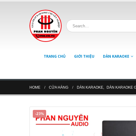
TRANG CHỦ
GIỚI THIỆU
DÀN KARAOKE
HOME
CỬA HÀNG
DÀN KARAOKE
,
DÀN KARAOKE G
-23%