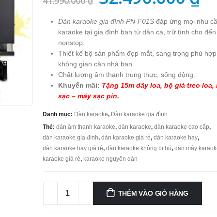
41.990.000
₫
gốc
h
Dàn karaoke gia đình PN-F01S
đáp ứng mọi nhu cầ
là:
tạ
karaoke tại gia đình bạn từ dân ca, trữ tình cho đế
41.990.000 ₫.
là
nonstop.
Thiết kế bộ sản phẩm đẹp mắt, sang trọng phù hợp
32
không gian căn nhà bạn.
Chất lượng âm thanh trung thực, sống động.
Khuyến mãi:
Tặng 15m dây loa, bộ giá treo loa,
sạc – máy sạc pin.
Danh mục:
Dàn karaoke
,
Dàn karaoke gia đình
Thẻ:
dàn âm thanh karaoke
,
dàn karaoke
,
dàn karaoke cao cấp
,
dàn karaoke gia đình
,
dàn karaoke giá rẻ
,
dàn karaoke hay
,
dàn karaoke hay giá rẻ
,
dàn karaoke không bị hú
,
dàn máy karaok
karaoke giá rẻ
,
karaoke nguyên dàn
THÊM VÀO GIỎ HÀNG