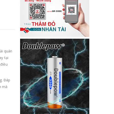
oài quán
y tại
 điều
g. Đáp
nh mà