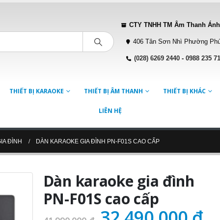
CTY TNHH TM Âm Thanh Ánh
406 Tân Sơn Nhì Phường Phú
(028) 6269 2440
-
0988 235 7
THIẾT BỊ KARAOKE
THIẾT BỊ ÂM THANH
THIẾT BỊ KHÁC
LIÊN HỆ
IA ĐÌNH
DÀN KARAOKE GIA ĐÌNH PN-F01S CAO CẤP
Dàn karaoke gia đình
PN-F01S cao cấp
Giá
G
32.490.000
₫