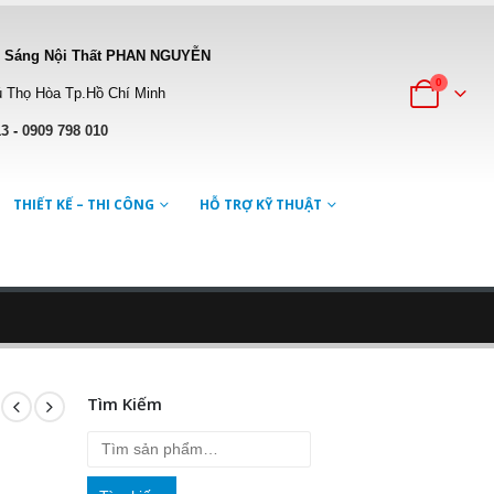
 Sáng Nội Thất PHAN NGUYỄN
0
 Thọ Hòa Tp.Hồ Chí Minh
13
-
0909 798 010
THIẾT KẾ – THI CÔNG
HỖ TRỢ KỸ THUẬT
Tìm Kiếm
iá