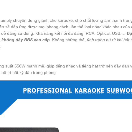
 amply chuyên dụng giành cho karaoke, cho chất lượng âm thanh trung
n sẽ đáp ứng được mọi phong cách, lẫn thể loại nhạc khác nhau của 
ợi, dễ dàng sử dụng. Khả năng kết nối đa dạng: RCA, Optical, USB,…
Đặ
e không dây BBS cao cấp.
Không những thế,
tình trạng hú rít khi hát 
.
ng suất 550W mạnh mẽ, giúp tiếng nhạc và tiếng hát trở nên đầy đặn 
 bố trí bất kỳ đâu trong phòng.