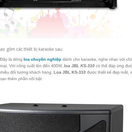
ao gồm các thiết bị karaoke sau:
Đây là dòng
loa chuyên nghiệp
dành cho karaoke, nghe nhạc với chấ
mại. Với công suất lên đến 400W,
l
oa JBL KS-310
có thể đáp ứng đượ
nhiều đối tượng khách hàng.
Loa JBL KS-310
được thiết kế đẹp mắt,
 bạn thêm phần nổi bật.