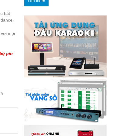
Tìm kiếm
iện
u hát
i
n dance,
:
 với mọi
.490.000 ₫.
 bộ pin
e
,