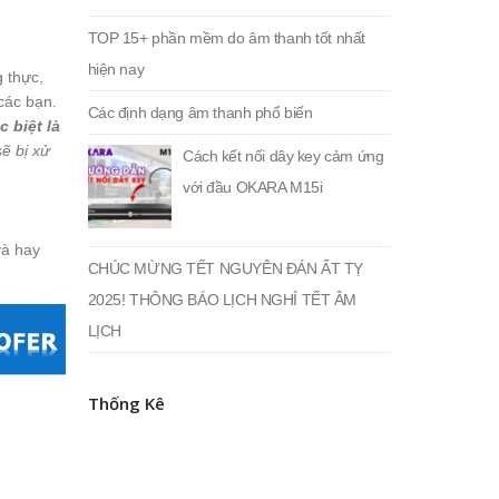
TOP 15+ phần mềm do âm thanh tốt nhất
hiện nay
 thực,
các bạn.
Các định dạng âm thanh phổ biến
c biệt là
sẽ bị xử
Cách kết nối dây key cảm ứng
với đầu OKARA M15i
và hay
CHÚC MỪNG TẾT NGUYÊN ĐÁN ẤT TỴ
2025! THÔNG BÁO LỊCH NGHỈ TẾT ÂM
LỊCH
Thống Kê